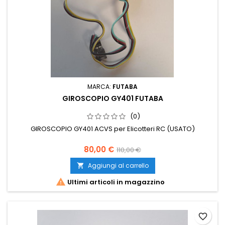
MARCA:
FUTABA
GIROSCOPIO GY401 FUTABA
(0)
GIROSCOPIO GY401 ACVS per Elicotteri RC (USATO)
80,00 €
110,00 €
Aggiungi al carrello


Ultimi articoli in magazzino
favorite_border