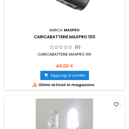
MARCA:
MAXPRO
CARICABATTERIE MAXPRO 100
(0)
CARICABATTERIE MAXPRO 100
49,00 €
Aggiungi al carrello


Ultimi articoli in magazzino
favorite_border