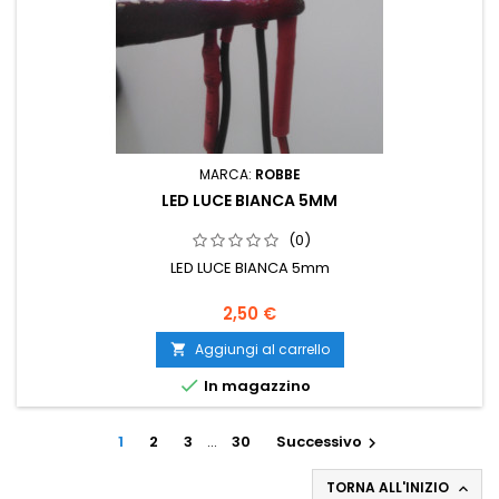
MARCA:
ROBBE
LED LUCE BIANCA 5MM
(0)
LED LUCE BIANCA 5mm
2,50 €
Aggiungi al carrello


In magazzino
1
2
3
…
30
Successivo

TORNA ALL'INIZIO
