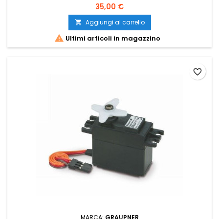
35,00 €
Aggiungi al carrello


Ultimi articoli in magazzino
favorite_border
MARCA:
GRAUPNER