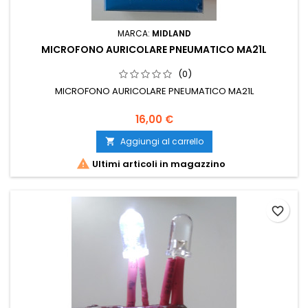
MARCA:
MIDLAND
MICROFONO AURICOLARE PNEUMATICO MA21L
(0)
MICROFONO AURICOLARE PNEUMATICO MA21L
16,00 €
Aggiungi al carrello


Ultimi articoli in magazzino
favorite_border