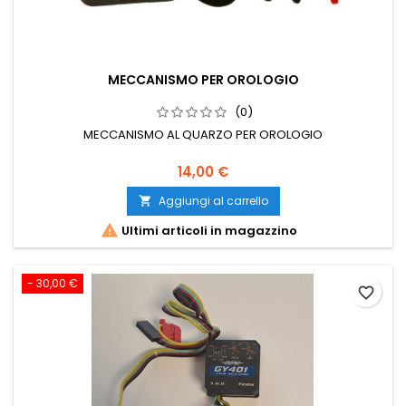
MECCANISMO PER OROLOGIO
(0)
MECCANISMO AL QUARZO PER OROLOGIO
14,00 €
Aggiungi al carrello


Ultimi articoli in magazzino
- 30,00 €
favorite_border