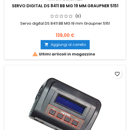
SERVO DIGITAL DS 8411 BB MG 19 MM GRAUPNER 5151
(0)
Servo digital DS 8411 BB MG 19 mm Graupner 5151
139,00 €
Aggiungi al carrello


Ultimi articoli in magazzino
favorite_border