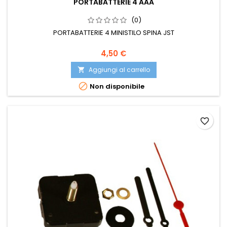
PORTABATTERIE 4 AAA
(0)
PORTABATTERIE 4 MINISTILO SPINA JST
4,50 €
Aggiungi al carrello


Non disponibile
favorite_border