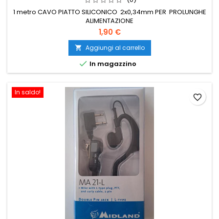
1 metro CAVO PIATTO SILICONICO 2x0,34mm PER PROLUNGHE
ALIMENTAZIONE
1,90 €
Aggiungi al carrello


In magazzino
In saldo!
favorite_border