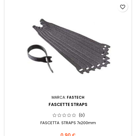
favorite_border
MARCA:
FASTECH
FASCETTE STRAPS
(0)
FASCETTA STRAPS 7x200mm
0,90 €