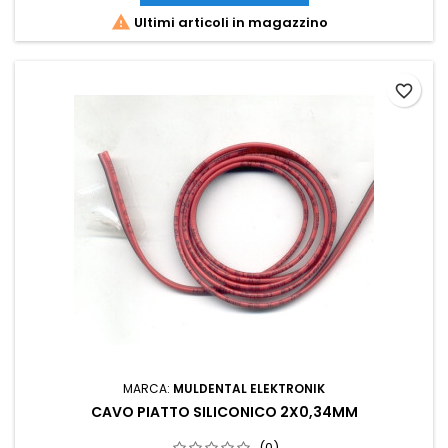

Ultimi articoli in magazzino
favorite_border
MARCA:
MULDENTAL ELEKTRONIK
CAVO PIATTO SILICONICO 2X0,34MM
(0)