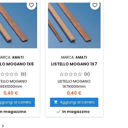
favorite_border
favorite_border
MARCA:
AMATI
MARCA:
AMATI
LLO MOGANO 1X6
LISTELLO MOGANO 1X7
(0)
(0)
STELLO MOGANO
LISTELLO MOGANO
1X6X1000mm
1X7X1000mm
0,40 €
0,40 €
giungi al carrello
Aggiungi al carrello


In magazzino
In magazzino
o
