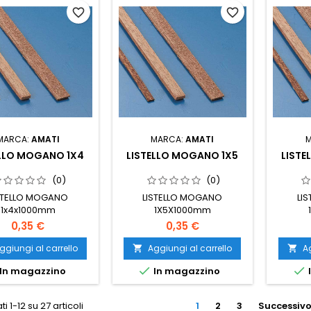
favorite_border
favorite_border
MARCA:
AMATI
MARCA:
AMATI
ELLO MOGANO 1X4
LISTELLO MOGANO 1X5
LISTE
(0)
(0)
STELLO MOGANO
LISTELLO MOGANO
LI
1x4x1000mm
1X5X1000mm
0,35 €
0,35 €
ggiungi al carrello
Aggiungi al carrello
Ag




In magazzino
In magazzino
ti 1-12 su 27 articoli
1
2
3
Successiv