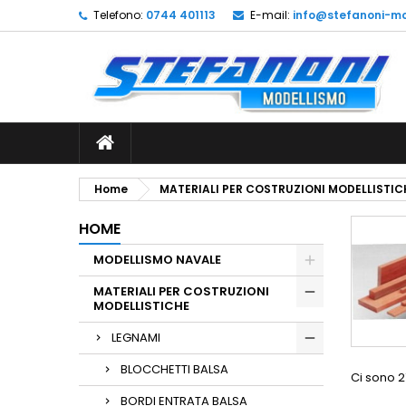
Telefono:
0744 401113
E-mail:
info@stefanoni-mo
L
(
C
A
add_circle_outline
((
De
No
dei
Home
MATERIALI PER COSTRUZIONI MODELLISTIC
HOME
MODELLISMO NAVALE
MATERIALI PER COSTRUZIONI
MODELLISTICHE
LEGNAMI
BLOCCHETTI BALSA
Ci sono 2
BORDI ENTRATA BALSA