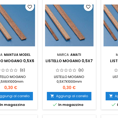
favorite_border
favorite_border
A:
MANTUA MODEL
MARCA:
AMATI
LLO MOGANO 0,5X6
LISTELLO MOGANO 0,5X7
LIS
(0)
(0)
STELLO MOGANO
LISTELLO MOGANO
LI
,5X6X1000mm
0,5X7X1000mm
0,30 €
0,30 €
ggiungi al carrello
Aggiungi al carrello
Ag




In magazzino
In magazzino