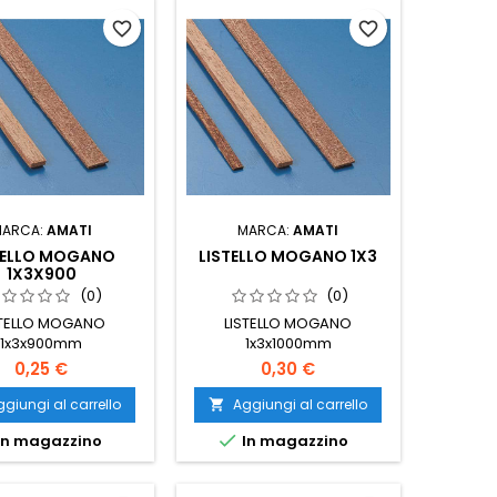
favorite_border
favorite_border
MARCA:
AMATI
MARCA:
AMATI
TELLO MOGANO
LISTELLO MOGANO 1X3
1X3X900
(0)
(0)
STELLO MOGANO
LISTELLO MOGANO
1x3x900mm
1x3x1000mm
0,25 €
0,30 €
giungi al carrello
Aggiungi al carrello


In magazzino
In magazzino