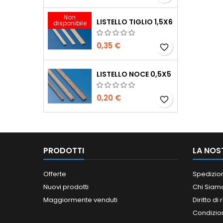
Non
LISTELLO TIGLIO 1,5X6
disponibile
0,35 €
favorite_border
LISTELLO NOCE 0,5X5
0,20 €
favorite_border
PRODOTTI
LA NOS
Offerte
Spedizio
Nuovi prodotti
Chi Siam
Maggiormente venduti
Diritto di
Condizioni