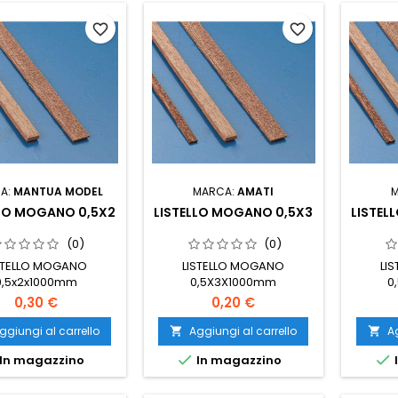
favorite_border
favorite_border
A:
MANTUA MODEL
MARCA:
AMATI
LLO MOGANO 0,5X2
LISTELLO MOGANO 0,5X3
LISTEL
(0)
(0)
STELLO MOGANO
LISTELLO MOGANO
LI
0,5x2x1000mm
0,5X3X1000mm
0
0,30 €
0,20 €
ggiungi al carrello
Aggiungi al carrello
Ag




In magazzino
In magazzino