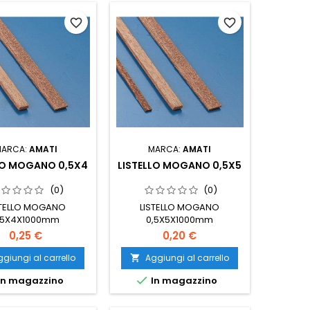
favorite_border
favorite_border
MARCA:
AMATI
MARCA:
AMATI
LO MOGANO 0,5X4
LISTELLO MOGANO 0,5X5
(0)
(0)
STELLO MOGANO
LISTELLO MOGANO
,5X4X1000mm
0,5X5X1000mm
0,25 €
0,20 €
giungi al carrello
Aggiungi al carrello


In magazzino
In magazzino