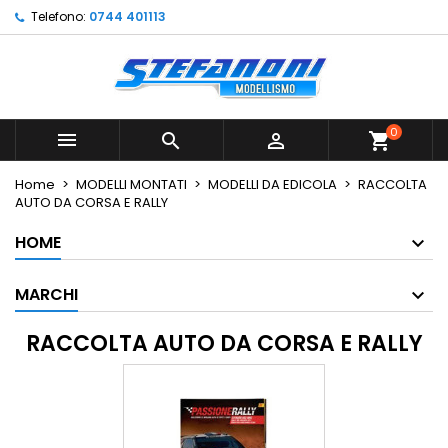
Telefono:
0744 401113
×
×
×
×
Le mie liste di desideri
((modalTitle))
Crea lista dei desideri
Accedi
Crea nuova lista
add_circle_outline
((confirmMessage))
Devi avere effettuato l'accesso per salvare dei
Nome lista dei desideri
prodotti nella tua lista dei desideri.
0



shopping_cart
((cancelText))
((modalDeleteText))
Annulla
Accedi
Home
MODELLI MONTATI
MODELLI DA EDICOLA
RACCOLTA
Annulla
Crea lista dei desideri
AUTO DA CORSA E RALLY
HOME
MARCHI
RACCOLTA AUTO DA CORSA E RALLY