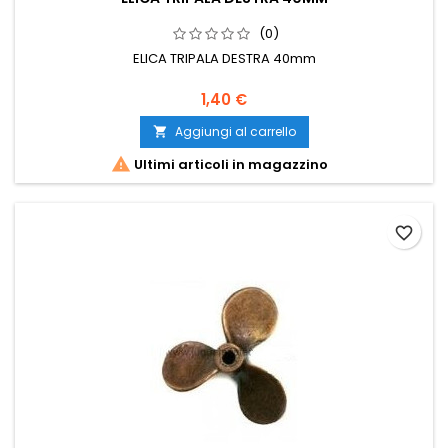
(0)
ELICA TRIPALA DESTRA 40mm
1,40 €
Aggiungi al carrello


Ultimi articoli in magazzino
favorite_border