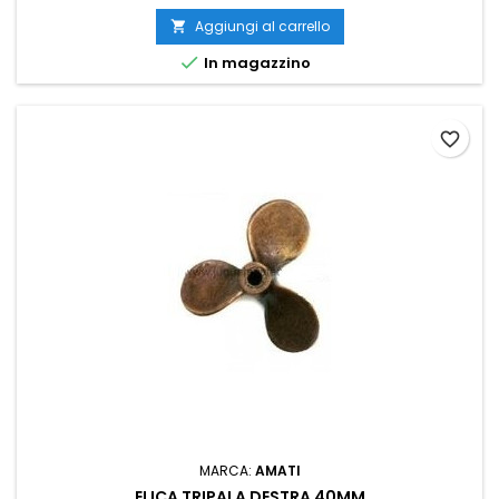
Aggiungi al carrello


In magazzino
favorite_border
MARCA:
AMATI
ELICA TRIPALA DESTRA 40MM