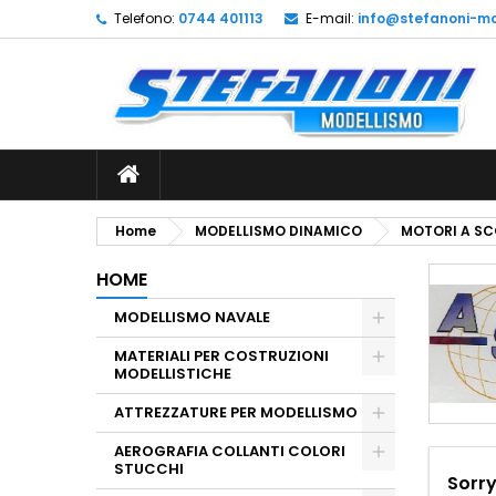
Telefono:
0744 401113
E-mail:
info@stefanoni-mo
L
(
C
A
add_circle_outline
((
De
No
dei
Home
MODELLISMO DINAMICO
MOTORI A SC
HOME
MODELLISMO NAVALE
MATERIALI PER COSTRUZIONI
MODELLISTICHE
ATTREZZATURE PER MODELLISMO
AEROGRAFIA COLLANTI COLORI
STUCCHI
Sorry