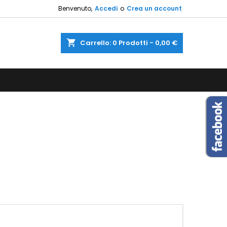
Benvenuto,
Accedi
o
Crea un account
×
×
×
×
shopping_cart
Carrello:
0
Prodotti - 0,00 €
sta
)
i
i