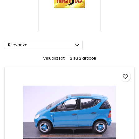

Rilevanza
Visualizzati 1-2 su 2 articoli
favorite_border