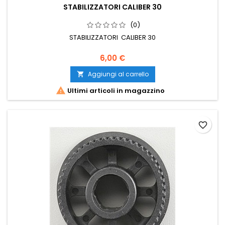
STABILIZZATORI CALIBER 30
(0)
STABILIZZATORI CALIBER 30
6,00 €
Aggiungi al carrello


Ultimi articoli in magazzino
favorite_border