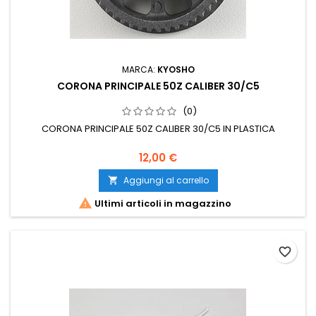
MARCA:
KYOSHO
CORONA PRINCIPALE 50Z CALIBER 30/C5
(0)
CORONA PRINCIPALE 50Z CALIBER 30/C5 IN PLASTICA
12,00 €
Aggiungi al carrello


Ultimi articoli in magazzino
favorite_border