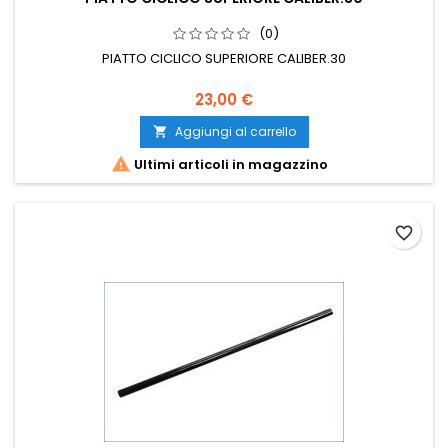
(0)
PIATTO CICLICO SUPERIORE CALIBER.30
23,00 €
Aggiungi al carrello


Ultimi articoli in magazzino
favorite_border