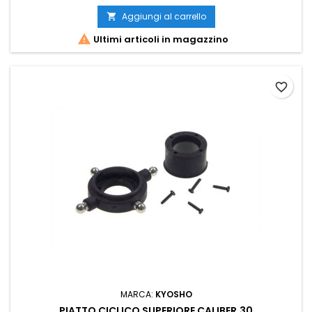
Aggiungi al carrello


Ultimi articoli in magazzino
favorite_border
MARCA:
KYOSHO
PIATTO CICLICO SUPERIORE CALIBER.30