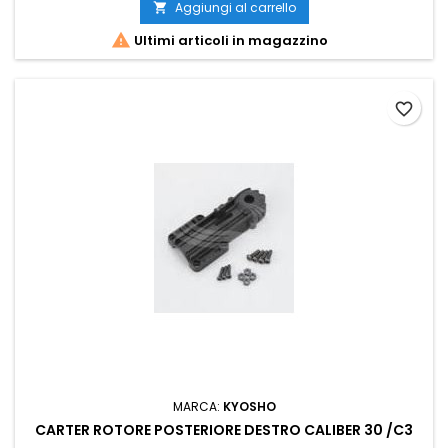
Aggiungi al carrello


Ultimi articoli in magazzino
favorite_border
MARCA:
KYOSHO
CARTER ROTORE POSTERIORE DESTRO CALIBER 30 /C3