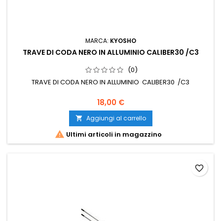
MARCA:
KYOSHO
TRAVE DI CODA NERO IN ALLUMINIO CALIBER30 /C3
(0)
TRAVE DI CODA NERO IN ALLUMINIO CALIBER30 /C3
18,00 €
Aggiungi al carrello


Ultimi articoli in magazzino
favorite_border