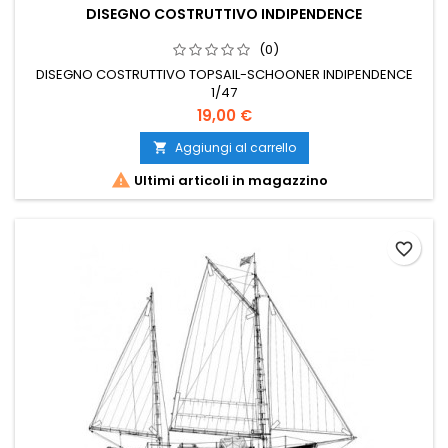
DISEGNO COSTRUTTIVO INDIPENDENCE
(0)
DISEGNO COSTRUTTIVO TOPSAIL-SCHOONER INDIPENDENCE
1/47
19,00 €
Aggiungi al carrello


Ultimi articoli in magazzino
favorite_border