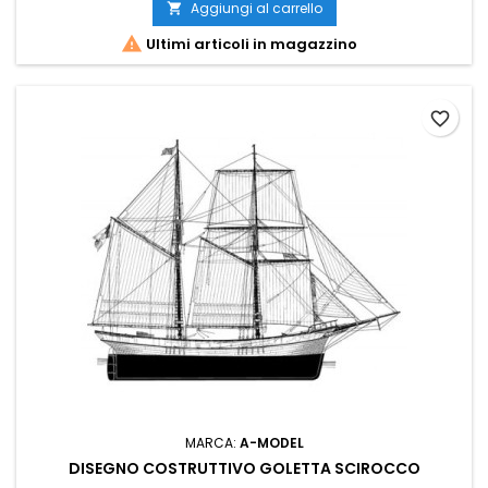
Aggiungi al carrello


Ultimi articoli in magazzino
favorite_border
MARCA:
A-MODEL
DISEGNO COSTRUTTIVO GOLETTA SCIROCCO