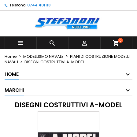
Telefono:
0744 401113
×
×
×
×
Le mie liste di desideri
((modalTitle))
Crea lista dei desideri
Accedi
Crea nuova lista
add_circle_outline
((confirmMessage))
Devi avere effettuato l'accesso per salvare dei
Nome lista dei desideri
prodotti nella tua lista dei desideri.
0



shopping_cart
((cancelText))
((modalDeleteText))
Annulla
Accedi
Home
MODELLISMO NAVALE
PIANI DI COSTRUZIONE MODELLI
Annulla
Crea lista dei desideri
NAVALI
DISEGNI COSTRUTTIVI A-MODEL
HOME
MARCHI
DISEGNI COSTRUTTIVI A-MODEL