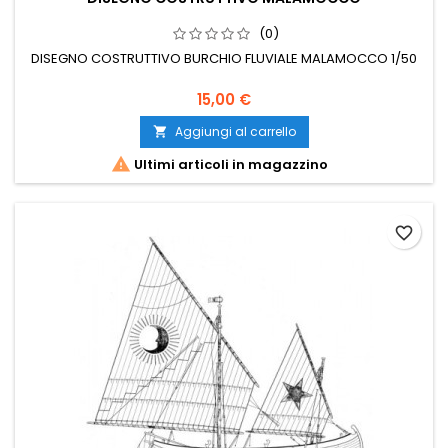
(0)
DISEGNO COSTRUTTIVO BURCHIO FLUVIALE MALAMOCCO 1/50
15,00 €
Aggiungi al carrello


Ultimi articoli in magazzino
favorite_border