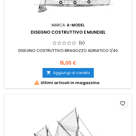
MARCA:
A-MODEL
DISEGNO COSTRUTTIVO E MUNDIEL
(0)
DISEGNO COSTRUTTIVO BRAGOZZO ADRIATICO 1/40
15,00 €
Aggiungi al carrello


Ultimi articoli in magazzino
favorite_border