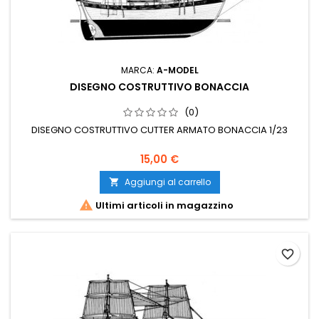
MARCA:
A-MODEL
DISEGNO COSTRUTTIVO BONACCIA
(0)
DISEGNO COSTRUTTIVO CUTTER ARMATO BONACCIA 1/23
15,00 €
Aggiungi al carrello


Ultimi articoli in magazzino
favorite_border