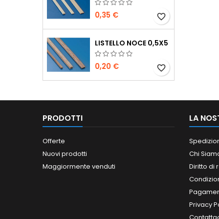
0,35 €
favorite_border
LISTELLO NOCE 0,5X5
0,20 €
favorite_border
PRODOTTI
LA NOS
Offerte
Spedizio
Nuovi prodotti
Chi Siam
Maggiormente venduti
Diritto di
Condizioni
Pagament
Privacy P
Contatta