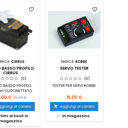
favorite_border
favorite_border
ARCA:
CIRRUS
MARCA:
ROBBE
 BASSO PROFILO
SERVO TESTER
CIRRUS
(0)
(0)
O BASSO PROFILO
TESTER PER SERVI ROBBE
cm CUSCINETTATO
,00 €
15,00 €
30,00 €
giungi al carrello
Aggiungi al carrello


timi articoli in
In magazzino
magazzino