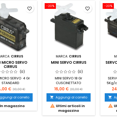
-20%
-20%
favorite_border
favorite_border
MARCA:
CIRRUS
MARCA:
CIRRUS
M
B MICRO SERVO
MINI SERVO CIRRUS
SERVO
CIRRUS
(0)
(0)
MICRO SERVO 4 Gr
MINI SERVO 18 Gr
SERV
STANDARD
CUSCINETTATO
5Kg/
4,00 €
16,00 €
24
30,00 €
20,00 €
ggiungi al carrello
Aggiungi al carrello
Ag




In magazzino
Ultimi articoli in
Ul
magazzino