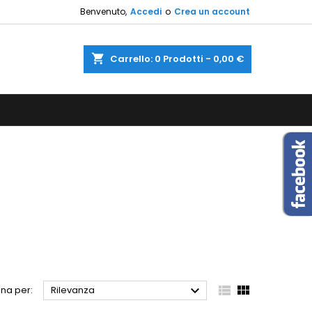
Benvenuto,
Accedi
o
Crea un account
×
×
×
×
shopping_cart
Carrello:
0
Prodotti - 0,00 €
sta
)
i
i



na per:
Rilevanza