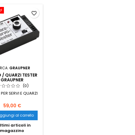
o!
favorite_border
RCA:
GRAUPNER
 / QUARZI TESTER
GRAUPNER
(0)
 PER SERVI E QUARZI
59,00 €
ggiungi al carrello
ltimi articoli in
magazzino