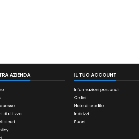
TRA AZIENDA
IL TUO ACCOUNT
ne
Informazioni personali
o
Ordini
 recesso
Note di credito
 di utilizzo
Indirizzi
i sicuri
Buoni
olicy
ci