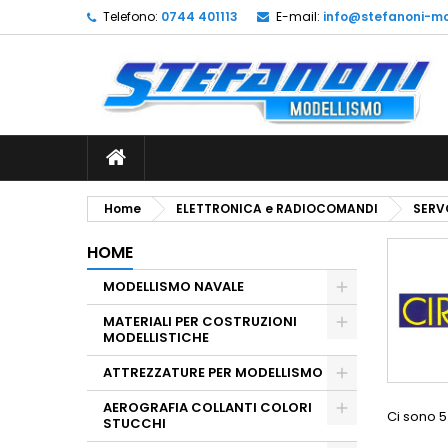
Telefono:
0744 401113
E-mail:
info@stefanoni-mo
L
(
C
A
add_circle_outline
((
De
No
dei
Home
ELETTRONICA e RADIOCOMANDI
SERV
HOME
MODELLISMO NAVALE
MATERIALI PER COSTRUZIONI
MODELLISTICHE
ATTREZZATURE PER MODELLISMO
AEROGRAFIA COLLANTI COLORI
Ci sono 5
STUCCHI