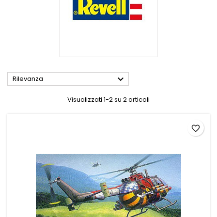

Rilevanza
Visualizzati 1-2 su 2 articoli
favorite_border