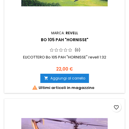
MARCA:
REVELL
BO 105 PAH "HORNISSE"
(0)
ELICOTTERO Bo 105 PAH "HORNISSE" revell 1:32
22,00 €
Aggiungi al carrello


Ultimi articoli in magazzino
favorite_border