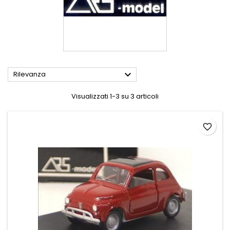

Rilevanza
Visualizzati 1-3 su 3 articoli
favorite_border