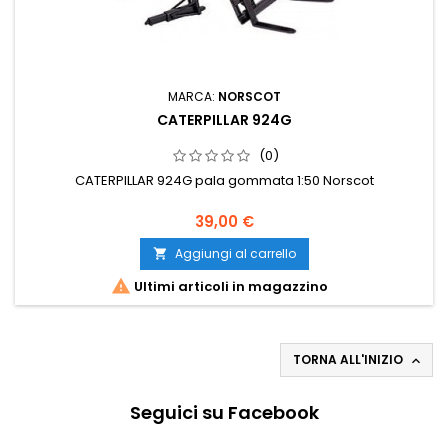
MARCA:
NORSCOT
CATERPILLAR 924G
(0)
CATERPILLAR 924G pala gommata 1:50 Norscot
39,00 €
Aggiungi al carrello


Ultimi articoli in magazzino
TORNA ALL'INIZIO

Seguici su Facebook