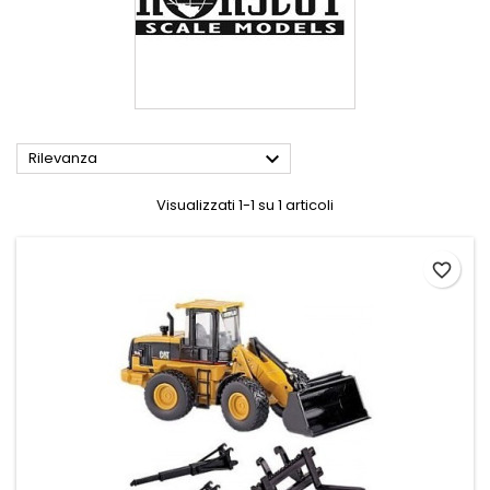

Rilevanza
Visualizzati 1-1 su 1 articoli
favorite_border