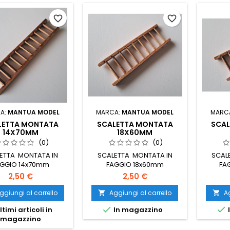
favorite_border
favorite_border
A:
MANTUA MODEL
MARCA:
MANTUA MODEL
MARC
LETTA MONTATA
SCALETTA MONTATA
SCA
14X70MM
18X60MM
(0)
(0)
ETTA MONTATA IN
SCALETTA MONTATA IN
SCAL
AGGIO 14x70mm
FAGGIO 18x60mm
FA
2,50 €
2,50 €
ggiungi al carrello
Aggiungi al carrello
Ag




ltimi articoli in
In magazzino
magazzino