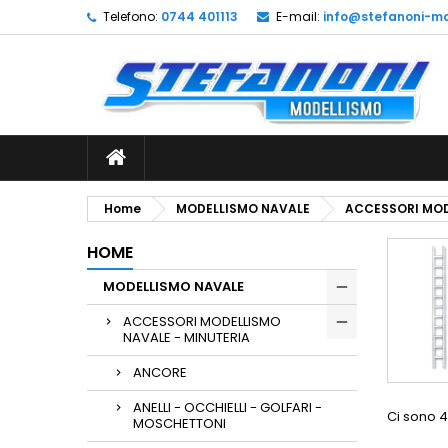
Telefono:
0744 401113
E-mail:
info@stefanoni-mo
L
(
C
A
add_circle_outline
((
De
No
dei
Home
MODELLISMO NAVALE
ACCESSORI MOD
HOME
MODELLISMO NAVALE
ACCESSORI MODELLISMO
NAVALE - MINUTERIA
ANCORE
ANELLI - OCCHIELLI - GOLFARI -
Ci sono 4
MOSCHETTONI