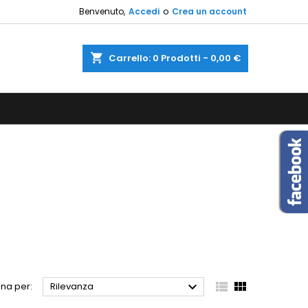
Benvenuto,
Accedi
o
Crea un account
×
×
×
×
shopping_cart
Carrello:
0
Prodotti - 0,00 €
sta
)
i
i



na per:
Rilevanza