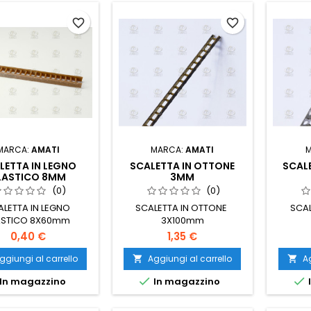
favorite_border
favorite_border
MARCA:
AMATI
MARCA:
AMATI
LETTA IN LEGNO
SCALETTA IN OTTONE
SCAL
LASTICO 8MM
3MM
(0)
(0)
ALETTA IN LEGNO
SCALETTA IN OTTONE
SCAL
ASTICO 8X60mm
3X100mm
0,40 €
1,35 €
ggiungi al carrello
Aggiungi al carrello
Ag




In magazzino
In magazzino