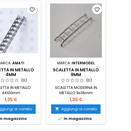
favorite_border
favorite_border
MARCA:
AMATI
MARCA:
INTERMODEL
ETTA IN METALLO
SCALETTA IN METALLO
4MM
9MM
(0)
(0)
ETTA IN METALLO
SCALETTA MODERNA IN
4X100mm
METALLO 9x35mm
1,35 €
1,30 €
giungi al carrello
Aggiungi al carrello


In magazzino
In magazzino