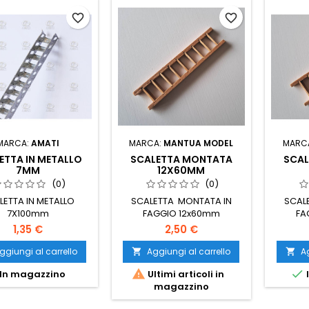
favorite_border
favorite_border
MARCA:
AMATI
MARCA:
MANTUA MODEL
MARC
ETTA IN METALLO
SCALETTA MONTATA
SCA
7MM
12X60MM
(0)
(0)
LETTA IN METALLO
SCALETTA MONTATA IN
SCAL
7X100mm
FAGGIO 12x60mm
FA
1,35 €
2,50 €
ggiungi al carrello
Aggiungi al carrello
Ag




In magazzino
Ultimi articoli in
magazzino