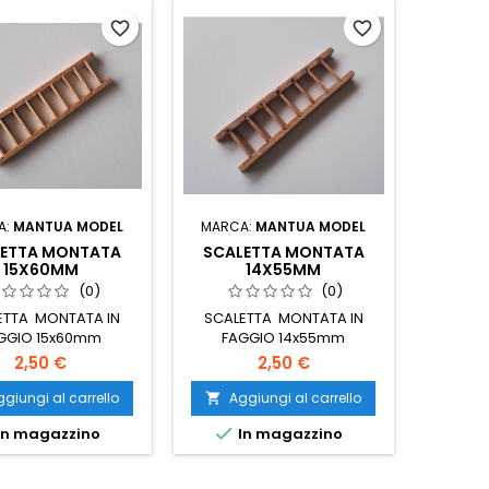
favorite_border
favorite_border
A:
MANTUA MODEL
MARCA:
MANTUA MODEL
LETTA MONTATA
SCALETTA MONTATA
15X60MM
14X55MM
(0)
(0)
ETTA MONTATA IN
SCALETTA MONTATA IN
GGIO 15x60mm
FAGGIO 14x55mm
2,50 €
2,50 €
giungi al carrello
Aggiungi al carrello


In magazzino
In magazzino