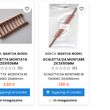
favorite_border
favorite_border
A:
MANTUA MODEL
MARCA:
MANTUA MODEL
LETTA MONTATA
SCALETTA DA MONTARE
20X60MM
2X3X60MM
(0)
(0)
ETTA MONTATA IN
SCALETTA DA MONTARE IN
GGIO 20x60mm
FAGGIO 2X3X60mm
2,50 €
1,50 €
giungi al carrello
Aggiungi al carrello


In magazzino
In magazzino