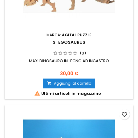
MARCA:
AGITAL PUZZLE
STEGOSAURUS
(0)
MAXI DINOSAURO IN LEGNO AD INCASTRO
30,00 €
Aggiungi al carrello


Ultimi articoli in magazzino
favorite_border