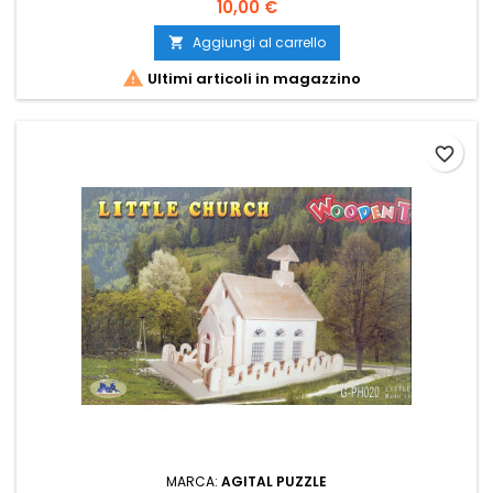
10,00 €
Aggiungi al carrello


Ultimi articoli in magazzino
favorite_border
MARCA:
AGITAL PUZZLE