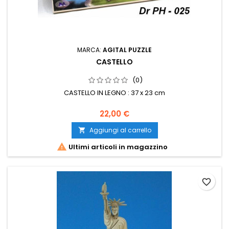
MARCA:
AGITAL PUZZLE
CASTELLO
(0)
CASTELLO IN LEGNO : 37 x 23 cm
22,00 €
Aggiungi al carrello


Ultimi articoli in magazzino
favorite_border