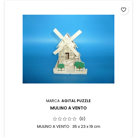
favorite_border
MARCA:
AGITAL PUZZLE
MULINO A VENTO
(0)
MULINO A VENTO : 35 x 23 x 19 cm