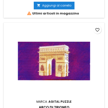
Aggiungi al carrello


Ultimi articoli in magazzino
favorite_border
MARCA:
AGITAL PUZZLE
ARCO DI TRIONFO