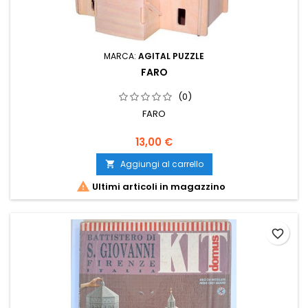
MARCA:
AGITAL PUZZLE
FARO
(0)
FARO
13,00 €
Aggiungi al carrello


Ultimi articoli in magazzino
favorite_border