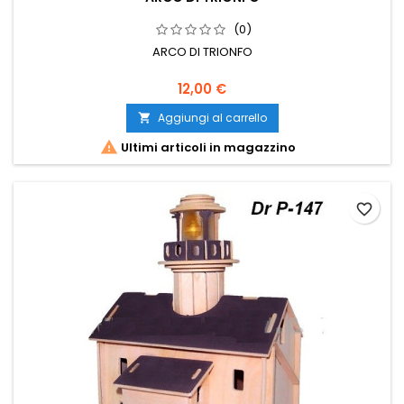
(0)
ARCO DI TRIONFO
12,00 €
Aggiungi al carrello


Ultimi articoli in magazzino
favorite_border