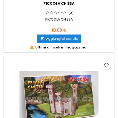
PICCOLA CHIESA
(0)
PICCOLA CHIESA
10,00 €
Aggiungi al carrello


Ultimi articoli in magazzino
favorite_border