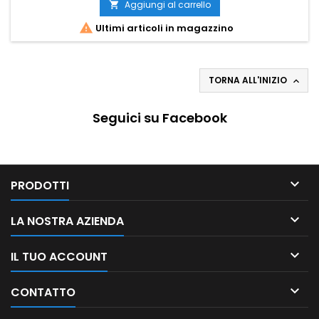
Aggiungi al carrello


Ultimi articoli in magazzino
TORNA ALL'INIZIO

Seguici su Facebook

PRODOTTI

LA NOSTRA AZIENDA

IL TUO ACCOUNT

CONTATTO