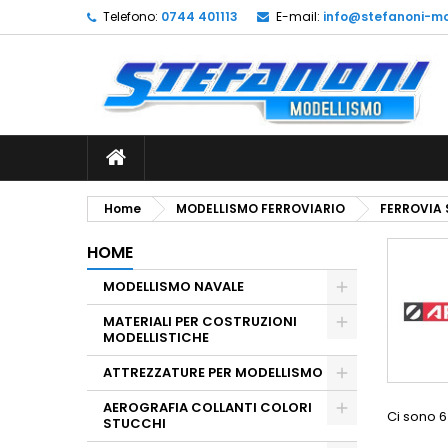
Telefono:
0744 401113
E-mail:
info@stefanoni-mo
L
(
C
A
add_circle_outline
((
De
No
dei
Home
MODELLISMO FERROVIARIO
FERROVIA 
HOME
MODELLISMO NAVALE
MATERIALI PER COSTRUZIONI
MODELLISTICHE
ATTREZZATURE PER MODELLISMO
AEROGRAFIA COLLANTI COLORI
Ci sono 6
STUCCHI