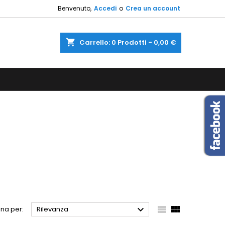
Benvenuto,
Accedi
o
Crea un account
×
×
×
×
shopping_cart
Carrello:
0
Prodotti - 0,00 €
sta
)
i
i



na per:
Rilevanza