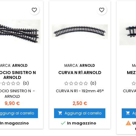
favorite_border
favorite_border
ARCA:
ARNOLD
MARCA:
ARNOLD
M
OCIO SINISTRO N
CURVA N R1 ARNOLD
MEZ
ARNOLD
(0)
(0)
OCIO SINISTRO N -
CURVA N R1 - 192mm 45°
CURVA
ARNOLD
9,90 €
2,50 €
ggiungi al carrello
Aggiungi al carrello
Ag




In magazzino
In magazzino
Ul