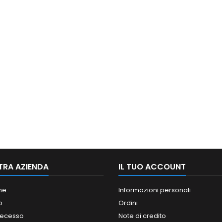
TRA AZIENDA
IL TUO ACCOUNT
ne
Informazioni personali
o
Ordini
 recesso
Note di credito