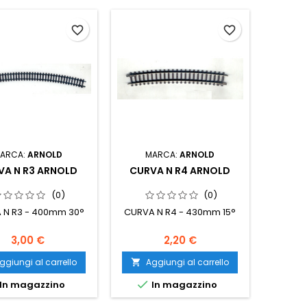
favorite_border
favorite_border
ARCA:
ARNOLD
MARCA:
ARNOLD
VA N R3 ARNOLD
CURVA N R4 ARNOLD
(0)
(0)
 N R3 - 400mm 30°
CURVA N R4 - 430mm 15°
3,00 €
2,20 €
ggiungi al carrello
Aggiungi al carrello


In magazzino
In magazzino