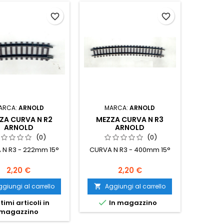
favorite_border
favorite_border
ARCA:
ARNOLD
MARCA:
ARNOLD
ZA CURVA N R2
MEZZA CURVA N R3
ARNOLD
ARNOLD
(0)
(0)
 N R3 - 222mm 15°
CURVA N R3 - 400mm 15°
2,20 €
2,20 €
giungi al carrello
Aggiungi al carrello


timi articoli in
In magazzino
magazzino