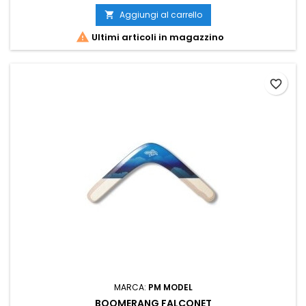
Aggiungi al carrello


Ultimi articoli in magazzino
favorite_border
MARCA:
PM MODEL
BOOMERANG FALCONET