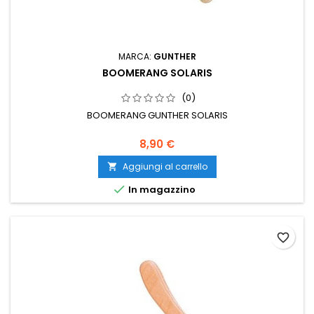
MARCA:
GUNTHER
BOOMERANG SOLARIS
(0)
BOOMERANG GUNTHER SOLARIS
8,90 €
Aggiungi al carrello


In magazzino
favorite_border