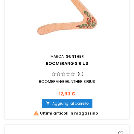
MARCA:
GUNTHER
BOOMERANG SIRIUS
(0)
BOOMERANG GUNTHER SIRIUS
12,90 €
Aggiungi al carrello


Ultimi articoli in magazzino
favorite_border