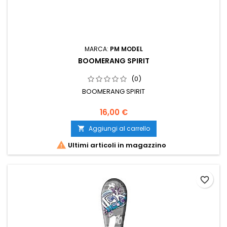
MARCA:
PM MODEL
BOOMERANG SPIRIT
(0)
BOOMERANG SPIRIT
16,00 €
Aggiungi al carrello


Ultimi articoli in magazzino
favorite_border