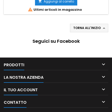
Aggiungi al carrello


Ultimi articoli in magazzino
TORNA ALL'INIZIO

Seguici su Facebook

PRODOTTI

LA NOSTRA AZIENDA

IL TUO ACCOUNT

CONTATTO