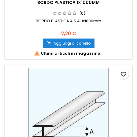
BORDO PLASTICA 1X1000MM
(0)
BORDO PLASTICA A.S.A. 1x1000mm
2,20 €
Aggiungi al carrello


Ultimi articoli in magazzino
favorite_border