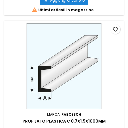
Aggiungi al carrello


Ultimi articoli in magazzino
favorite_border
MARCA:
RABOESCH
PROFILATO PLASTICA C 0,7X1,5X1000MM