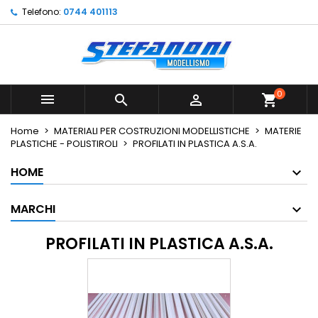
Telefono:
0744 401113
×
×
×
×
Le mie liste di desideri
((modalTitle))
Crea lista dei desideri
Accedi
Crea nuova lista
add_circle_outline
((confirmMessage))
Devi avere effettuato l'accesso per salvare dei
Nome lista dei desideri
prodotti nella tua lista dei desideri.
0



shopping_cart
((cancelText))
((modalDeleteText))
Annulla
Accedi
Home
MATERIALI PER COSTRUZIONI MODELLISTICHE
MATERIE
Annulla
Crea lista dei desideri
PLASTICHE - POLISTIROLI
PROFILATI IN PLASTICA A.S.A.
HOME
MARCHI
PROFILATI IN PLASTICA A.S.A.