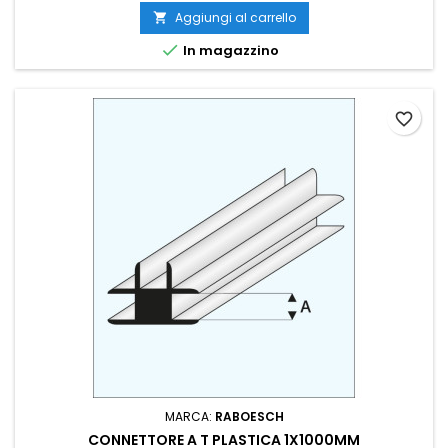
Aggiungi al carrello


In magazzino
favorite_border
MARCA:
RABOESCH
CONNETTORE A T PLASTICA 1X1000MM