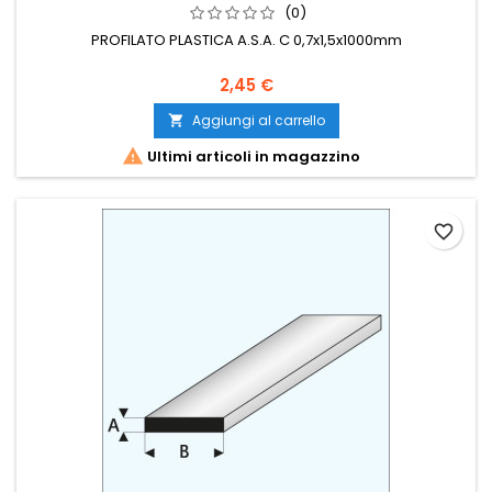
(0)
PROFILATO PLASTICA A.S.A. C 0,7x1,5x1000mm
2,45 €
Aggiungi al carrello


Ultimi articoli in magazzino
favorite_border