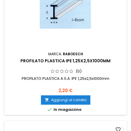
MARCA:
RABOESCH
PROFILATO PLASTICA IPE 1,25X2,5X1000MM
(0)
PROFILATO PLASTICA A.S.A. IPE 1,25x2,5x1000mm
2,20 €
Aggiungi al carrello


In magazzino
favorite_border