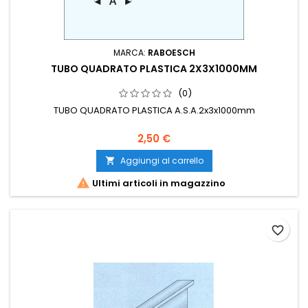
MARCA:
RABOESCH
TUBO QUADRATO PLASTICA 2X3X1000MM
(0)
TUBO QUADRATO PLASTICA A.S.A.2x3x1000mm
2,50 €
Aggiungi al carrello


Ultimi articoli in magazzino
favorite_border