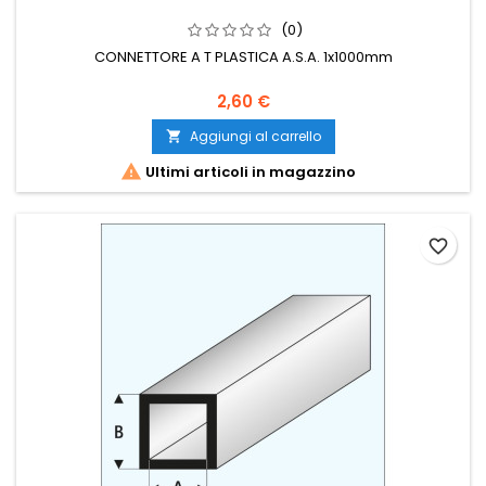
(0)
CONNETTORE A T PLASTICA A.S.A. 1x1000mm
2,60 €
Aggiungi al carrello


Ultimi articoli in magazzino
favorite_border