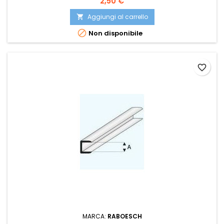
2,50 €
Aggiungi al carrello


Non disponibile
favorite_border
MARCA:
RABOESCH