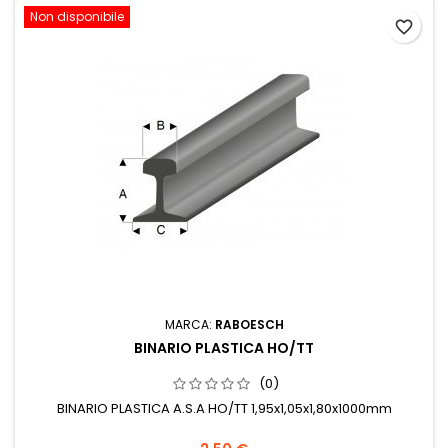
Non disponibile
favorite_border
MARCA:
RABOESCH
BINARIO PLASTICA HO/TT
(0)
BINARIO PLASTICA A.S.A HO/TT 1,95x1,05x1,80x1000mm