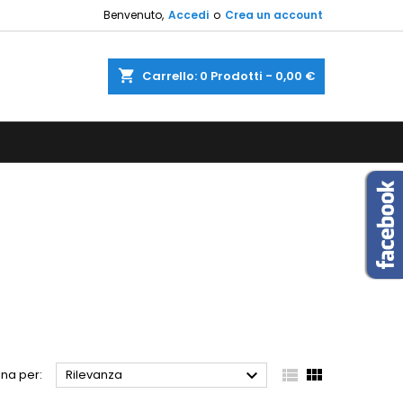
Benvenuto,
Accedi
o
Crea un account
×
×
×
×
shopping_cart
Carrello:
0
Prodotti - 0,00 €
sta
)
i
i



na per:
Rilevanza