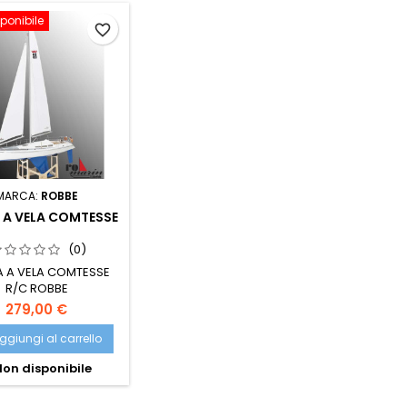
ponibile
favorite_border
MARCA:
ROBBE
 A VELA COMTESSE
(0)
 A VELA COMTESSE
R/C ROBBE
279,00 €
ggiungi al carrello
on disponibile