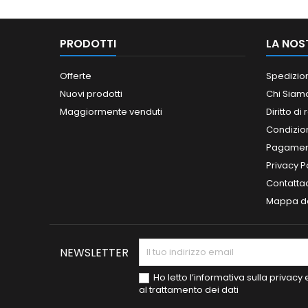
PRODOTTI
LA NOS
Offerte
Spedizio
Nuovi prodotti
Chi Siam
Maggiormente venduti
Diritto di
Condizioni
Pagament
Privacy P
Contatta
Mappa de
NEWSLETTER
Ho letto l’informativa sulla privac
al trattamento dei dati