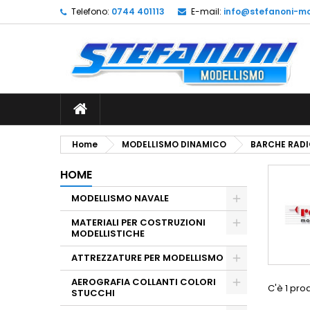
Telefono:
0744 401113
E-mail:
info@stefanoni-mo
L
(
C
A
add_circle_outline
((
De
No
dei
Home
MODELLISMO DINAMICO
BARCHE RAD
HOME
MODELLISMO NAVALE
MATERIALI PER COSTRUZIONI
MODELLISTICHE
ATTREZZATURE PER MODELLISMO
AEROGRAFIA COLLANTI COLORI
C'è 1 pro
STUCCHI