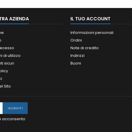
TRA AZIENDA
IL TUO ACCOUNT
ne
Informazioni personali
o
Ordini
 recesso
Note di credito
 di utilizzo
Indirizzi
i sicuri
Buoni
olicy
ci
l Sito
y e acconsento