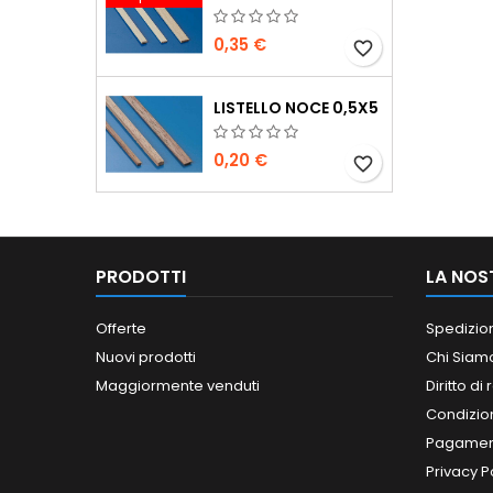
0,35 €
favorite_border
LISTELLO NOCE 0,5X5
0,20 €
favorite_border
PRODOTTI
LA NOS
Offerte
Spedizio
Nuovi prodotti
Chi Siam
Maggiormente venduti
Diritto di
Condizioni
Pagament
Privacy P