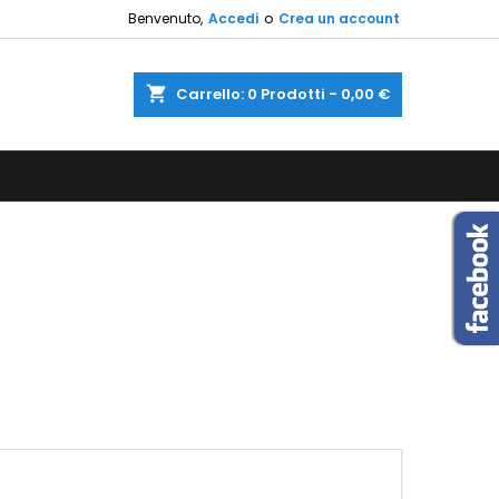
Benvenuto,
Accedi
o
Crea un account
×
×
×
×
shopping_cart
Carrello:
0
Prodotti - 0,00 €
sta
)
i
i