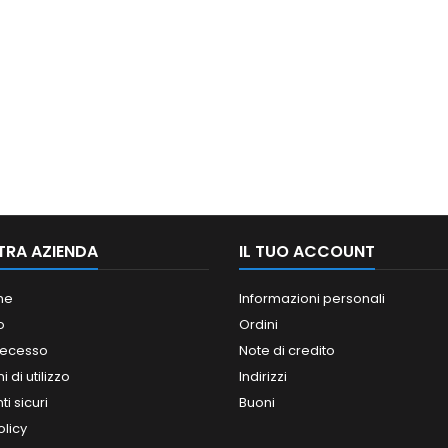
TRA AZIENDA
IL TUO ACCOUNT
ne
Informazioni personali
o
Ordini
 recesso
Note di credito
 di utilizzo
Indirizzi
i sicuri
Buoni
olicy