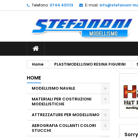
Telefono:
0744 401113
E-mail:
info@stefanoni-mo
L
(
C
A
add_circle_outline
((
De
No
dei
Home
PLASTIMODELLISMO RESINA FIGURINI
HOME
MODELLISMO NAVALE
MATERIALI PER COSTRUZIONI
MODELLISTICHE
ATTREZZATURE PER MODELLISMO
AEROGRAFIA COLLANTI COLORI
STUCCHI
Sorry