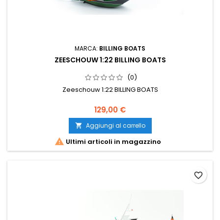
MARCA:
BILLING BOATS
ZEESCHOUW 1:22 BILLING BOATS
(0)
Zeeschouw 1:22 BILLING BOATS
129,00 €
Aggiungi al carrello


Ultimi articoli in magazzino
favorite_border