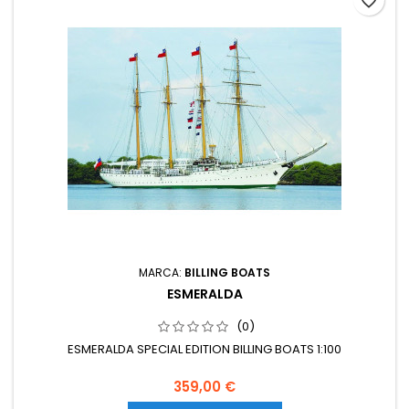
favorite_border
MARCA:
BILLING BOATS
ESMERALDA
(0)
ESMERALDA SPECIAL EDITION BILLING BOATS 1:100
359,00 €