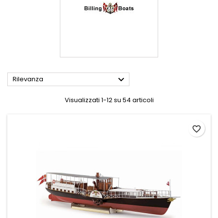

Rilevanza
Visualizzati 1-12 su 54 articoli
favorite_border