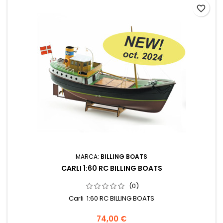
favorite_border
MARCA:
BILLING BOATS
CARLI 1:60 RC BILLING BOATS
(0)
Carli 1:60 RC BILLING BOATS
74,00 €