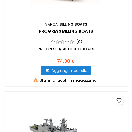
MARCA:
BILLING BOATS
PROGRESS BILLING BOATS
(0)
PROGRESS 1/60 BILLING BOATS
74,00 €
Aggiungi al carrello


Ultimi articoli in magazzino
favorite_border