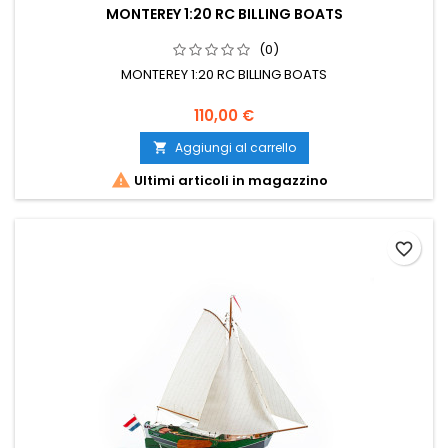
MONTEREY 1:20 RC BILLING BOATS
(0)
MONTEREY 1:20 RC BILLING BOATS
110,00 €
Aggiungi al carrello


Ultimi articoli in magazzino
favorite_border