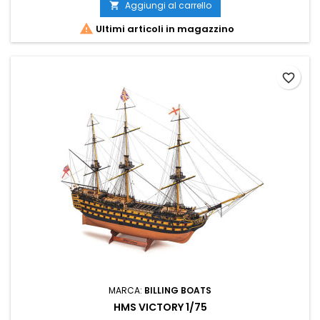
Aggiungi al carrello


Ultimi articoli in magazzino
favorite_border
MARCA:
BILLING BOATS
HMS VICTORY 1/75