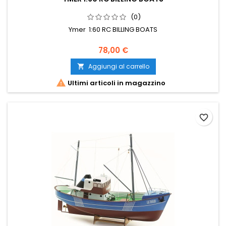
(0)
Ymer 1:60 RC BILLING BOATS
78,00 €
Aggiungi al carrello


Ultimi articoli in magazzino
favorite_border