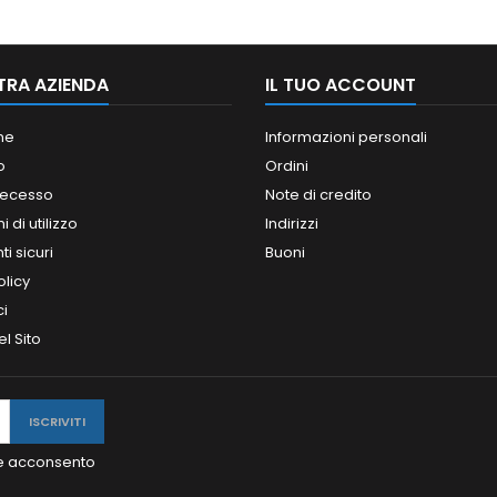
TRA AZIENDA
IL TUO ACCOUNT
ne
Informazioni personali
o
Ordini
 recesso
Note di credito
 di utilizzo
Indirizzi
i sicuri
Buoni
olicy
ci
l Sito
y e acconsento