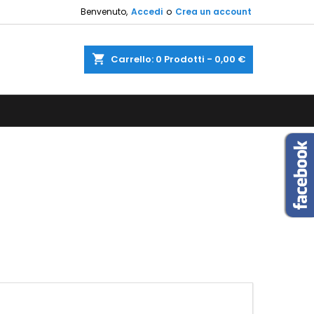
Benvenuto,
Accedi
o
Crea un account
×
×
×
×
shopping_cart
Carrello:
0
Prodotti - 0,00 €
sta
)
i
i