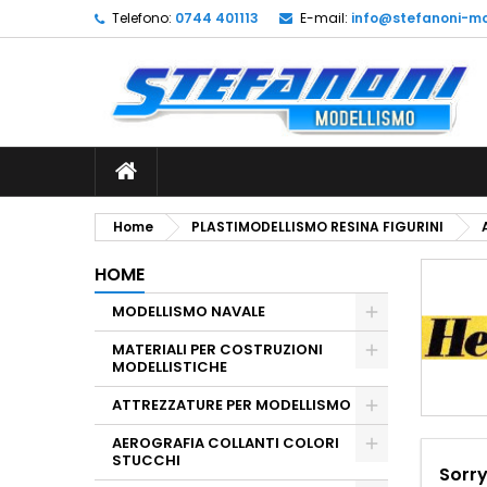
Telefono:
0744 401113
E-mail:
info@stefanoni-mo
L
(
C
A
add_circle_outline
((
De
No
dei
Home
PLASTIMODELLISMO RESINA FIGURINI
HOME
MODELLISMO NAVALE
MATERIALI PER COSTRUZIONI
MODELLISTICHE
ATTREZZATURE PER MODELLISMO
AEROGRAFIA COLLANTI COLORI
STUCCHI
Sorry