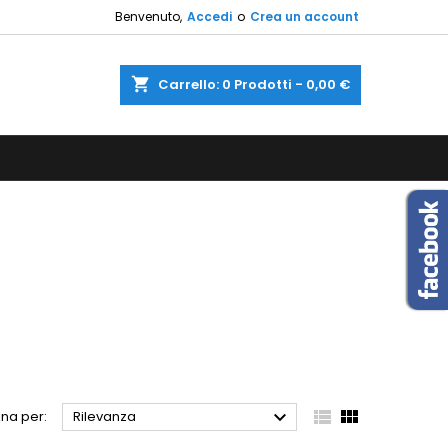
Benvenuto,
Accedi
o
Crea un account
×
×
×
×
shopping_cart
Carrello:
0
Prodotti - 0,00 €
sta
)
i
i



na per:
Rilevanza