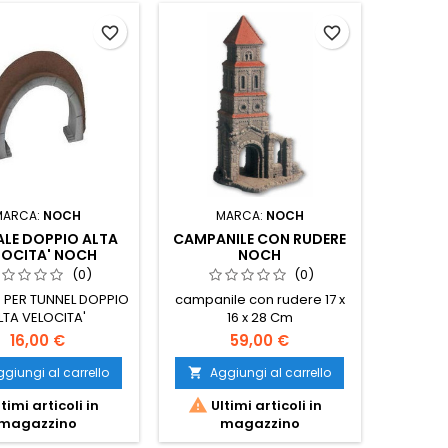
favorite_border
favorite_border
MARCA:
NOCH
MARCA:
NOCH
LE DOPPIO ALTA
CAMPANILE CON RUDERE
LOCITA' NOCH
NOCH
(0)
(0)
 PER TUNNEL DOPPIO
campanile con rudere 17 x
LTA VELOCITA'
16 x 28 Cm
16,00 €
59,00 €
giungi al carrello
Aggiungi al carrello


timi articoli in
Ultimi articoli in
magazzino
magazzino