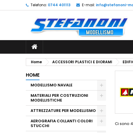
Telefono:
0744 401113
E-mail:
info@stefanoni-mo
L
(
C
A
add_circle_outline
((
De
No
dei
Home
ACCESSORI PLASTICI E DIORAMI
EDIFI
HOME
MODELLISMO NAVALE
MATERIALI PER COSTRUZIONI
MODELLISTICHE
ATTREZZATURE PER MODELLISMO
AEROGRAFIA COLLANTI COLORI
Ci sono 4
STUCCHI