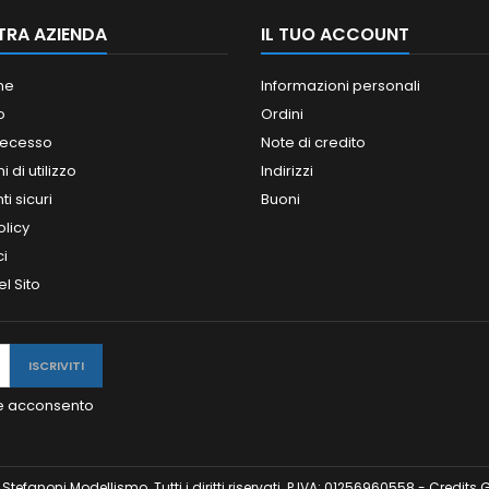
TRA AZIENDA
IL TUO ACCOUNT
ne
Informazioni personali
o
Ordini
 recesso
Note di credito
 di utilizzo
Indirizzi
i sicuri
Buoni
olicy
ci
l Sito
y e acconsento
tefanoni Modellismo. Tutti i diritti riservati. P.IVA: 01256960558 - Credits
G