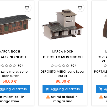
favorite_border
favorite_border
MARCA:
NOCH
MARCA:
NOCH
GAZZINO NOCH
DEPOSITO MERCI NOCH
PORTA
VE
(0)
(0)
zino merci, serie
DEPOSITO MERCI serie Laser
PORTALE
Laser cut kit
cut kit
A
59,00 €
86,00 €
ggiungi al carrello
Aggiungi al carrello
Ag




ltimi articoli in
Ultimi articoli in
Ul
magazzino
magazzino