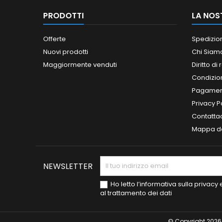
PRODOTTI
LA NOS
Offerte
Spedizio
Nuovi prodotti
Chi Siam
Maggiormente venduti
Diritto di
Condizioni
Pagament
Privacy P
Contatta
Mappa de
NEWSLETTER
Ho letto l’informativa sulla privac
al trattamento dei dati
© Copyright 2026 S