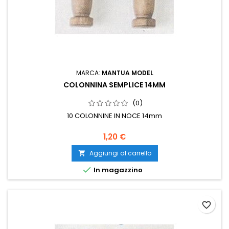
MARCA:
MANTUA MODEL
COLONNINA SEMPLICE 14MM
(0)
10 COLONNINE IN NOCE 14mm
1,20 €
Aggiungi al carrello


In magazzino
favorite_border