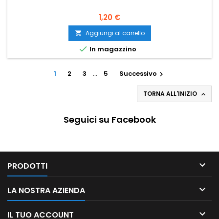
1,20 €
Aggiungi al carrello


In magazzino
1
2
3
…
5
Successivo

TORNA ALL'INIZIO

Seguici su Facebook

PRODOTTI

LA NOSTRA AZIENDA

IL TUO ACCOUNT