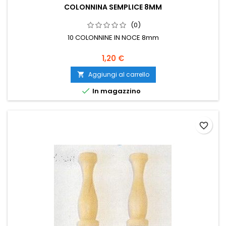
COLONNINA SEMPLICE 8MM
(0)
10 COLONNINE IN NOCE 8mm
1,20 €
Aggiungi al carrello


In magazzino
favorite_border