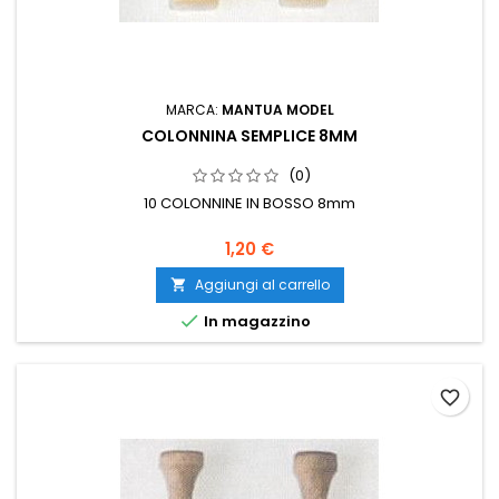
MARCA:
MANTUA MODEL
COLONNINA SEMPLICE 8MM
(0)
10 COLONNINE IN BOSSO 8mm
1,20 €
Aggiungi al carrello


In magazzino
favorite_border