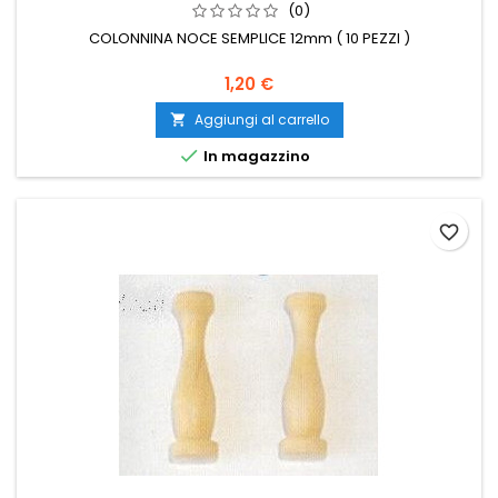
(0)
COLONNINA NOCE SEMPLICE 12mm ( 10 PEZZI )
1,20 €
Aggiungi al carrello


In magazzino
favorite_border