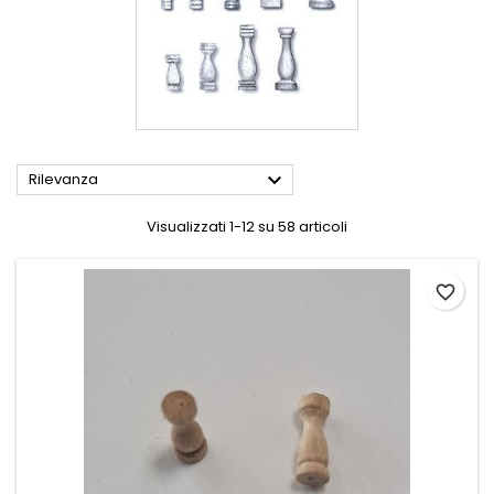

Rilevanza
Visualizzati 1-12 su 58 articoli
favorite_border