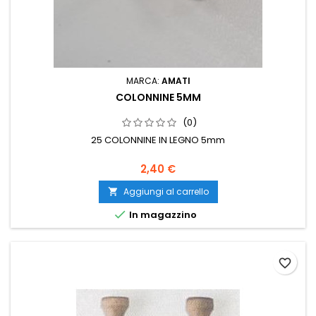
MARCA:
AMATI
COLONNINE 5MM
(0)
25 COLONNINE IN LEGNO 5mm
2,40 €
Aggiungi al carrello


In magazzino
favorite_border