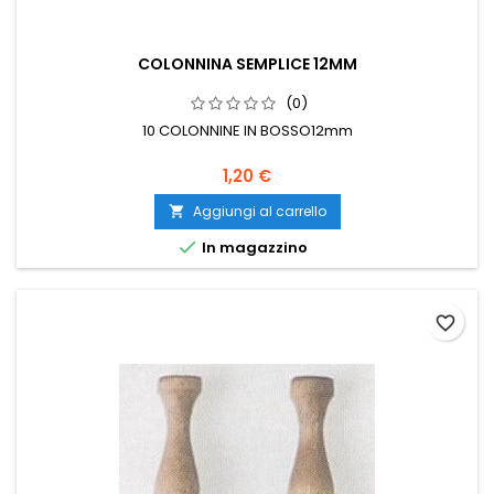
COLONNINA SEMPLICE 12MM
(0)
10 COLONNINE IN BOSSO12mm
1,20 €
Aggiungi al carrello


In magazzino
favorite_border