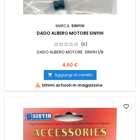
MARCA:
SINYIH
DADO ALBERO MOTORE SINYIH
(0)
DADO ALBERO MOTORE SINYIH 1/8
4,50 €
Aggiungi al carrello


Ultimi articoli in magazzino
favorite_border