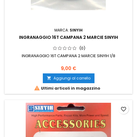
MARCA:
SINYIH
INGRANAGGIO 16T CAMPANA 2 MARCIE SINYIH
(0)
INGRANAGGIO 16T CAMPANA 2 MARCIE SINYIH 1/8
9,00 €
Aggiungi al carrello


Ultimi articoli in magazzino
favorite_border