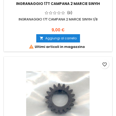
INGRANAGGIO 17T CAMPANA 2 MARCIE SINYIH
(0)
INGRANAGGIO 17T CAMPANA 2 MARCIE SINYIH 1/8
9,00 €
Aggiungi al carrello


Ultimi articoli in magazzino
favorite_border