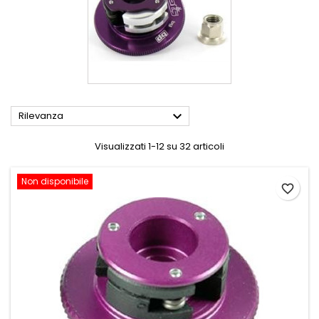

Rilevanza
Visualizzati 1-12 su 32 articoli
Non disponibile
favorite_border