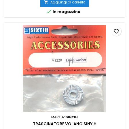
Aggiungi al carrello


In magazzino
favorite_border
MARCA:
SINYIH
TRASCINATORE VOLANO SINYIH