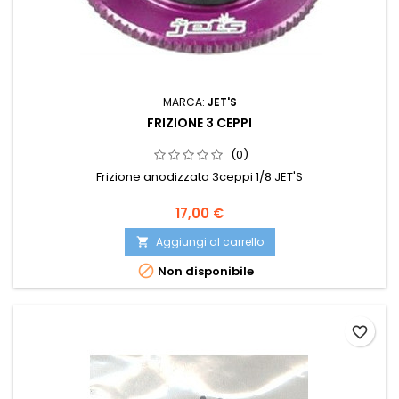
MARCA:
JET'S
FRIZIONE 3 CEPPI
(0)
Frizione anodizzata 3ceppi 1/8 JET'S
17,00 €
Aggiungi al carrello


Non disponibile
favorite_border