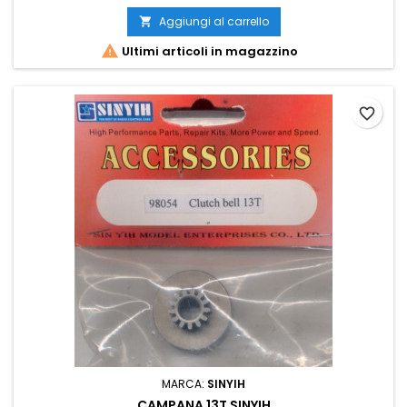
Aggiungi al carrello


Ultimi articoli in magazzino
favorite_border
MARCA:
SINYIH
CAMPANA 13T SINYIH