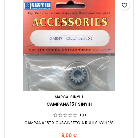
favorite_border
MARCA:
SINYIH
CAMPANA 15T SINYIH
(0)
CAMPANA 15T X CUSCINETTO A RULLI SINYIH 1/8
9,00 €