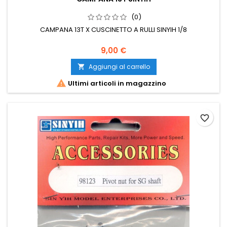
(0)
CAMPANA 13T X CUSCINETTO A RULLI SINYIH 1/8
9,00 €
Aggiungi al carrello


Ultimi articoli in magazzino
favorite_border