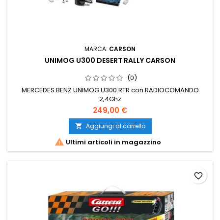
MARCA:
CARSON
UNIMOG U300 DESERT RALLY CARSON
(0)
MERCEDES BENZ UNIMOG U300 RTR con RADIOCOMANDO
2,4Ghz
249,00 €
Aggiungi al carrello


Ultimi articoli in magazzino
favorite_border