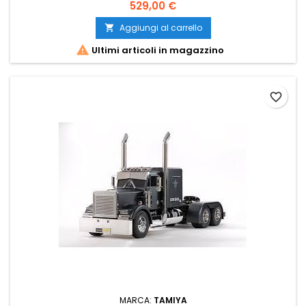
529,00 €
Aggiungi al carrello


Ultimi articoli in magazzino
favorite_border
MARCA:
TAMIYA