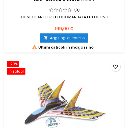
(0)
KIT MECCANO GRU FILOCOMANDATA EITECH C28
199,00 €
Aggiungi al carrello


Ultimi articoli in magazzino
-20%
favorite_border
In saldo!