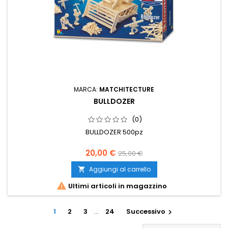
MARCA:
MATCHITECTURE
BULLDOZER
(0)
BULLDOZER 500pz
20,00 €
25,00 €
Aggiungi al carrello


Ultimi articoli in magazzino
1
2
3
…
24
Successivo
