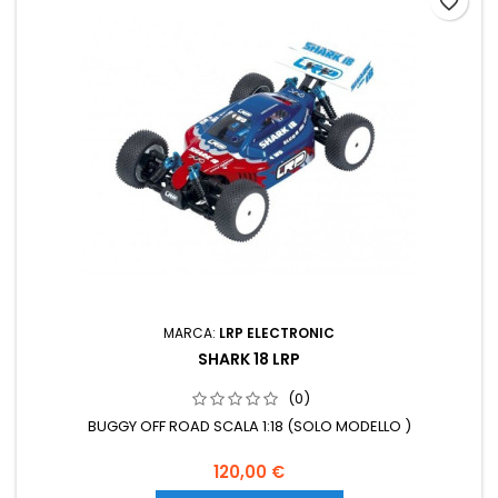
favorite_border
MARCA:
LRP ELECTRONIC
SHARK 18 LRP
(0)
BUGGY OFF ROAD SCALA 1:18 (SOLO MODELLO )
120,00 €