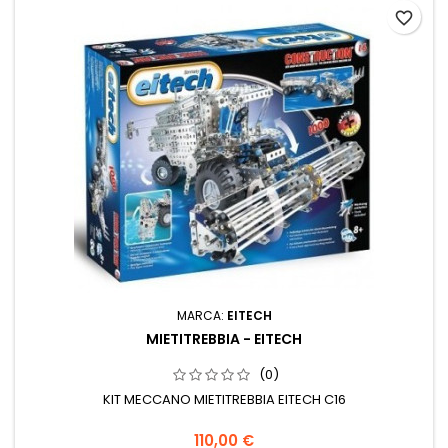
favorite_border
MARCA:
EITECH
MIETITREBBIA - EITECH
(0)
KIT MECCANO MIETITREBBIA EITECH C16
110,00 €