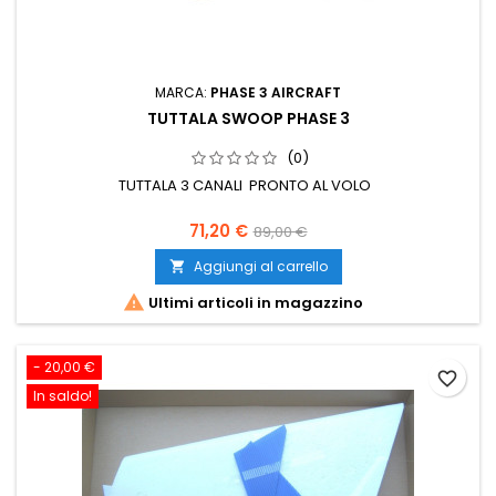
MARCA:
PHASE 3 AIRCRAFT
TUTTALA SWOOP PHASE 3
(0)
TUTTALA 3 CANALI PRONTO AL VOLO
71,20 €
89,00 €
Aggiungi al carrello


Ultimi articoli in magazzino
- 20,00 €
favorite_border
In saldo!