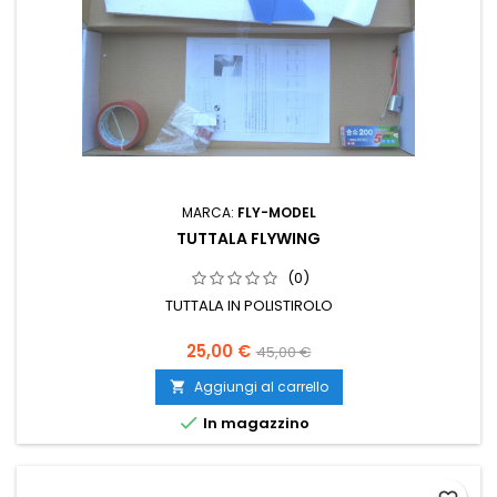
MARCA:
FLY-MODEL
TUTTALA FLYWING
(0)
TUTTALA IN POLISTIROLO
25,00 €
45,00 €
Aggiungi al carrello


In magazzino