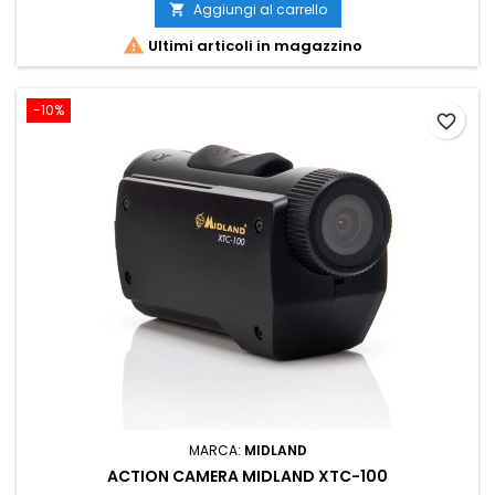
Aggiungi al carrello


Ultimi articoli in magazzino
-10%
favorite_border
MARCA:
MIDLAND
ACTION CAMERA MIDLAND XTC-100