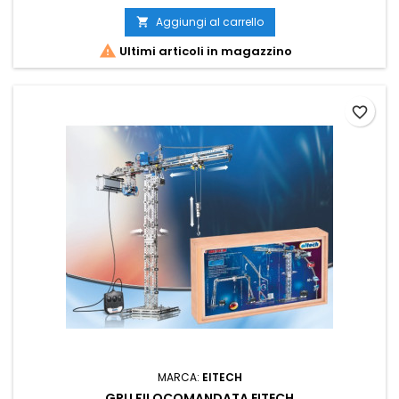
Aggiungi al carrello


Ultimi articoli in magazzino
favorite_border
MARCA:
EITECH
GRU FILOCOMANDATA EITECH