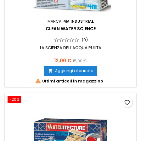
MARCA:
4M INDUSTRIAL
CLEAN WATER SCIENCE
(0)
LA SCIENZA DELL'ACQUA PULITA
12,00 €
15,00 €
Aggiungi al carrello


Ultimi articoli in magazzino
-20%
favorite_border