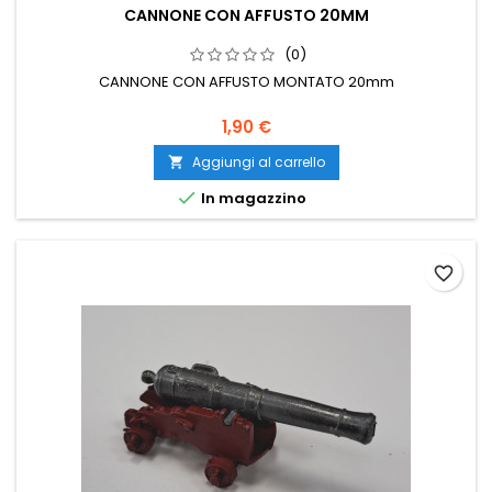
CANNONE CON AFFUSTO 20MM
(0)
CANNONE CON AFFUSTO MONTATO 20mm
1,90 €
Aggiungi al carrello


In magazzino
favorite_border