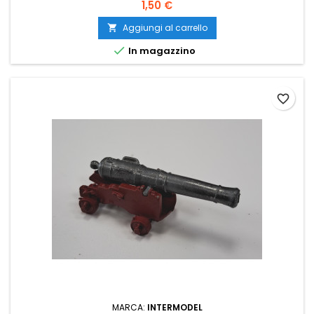
1,50 €
Aggiungi al carrello


In magazzino
favorite_border
MARCA:
INTERMODEL