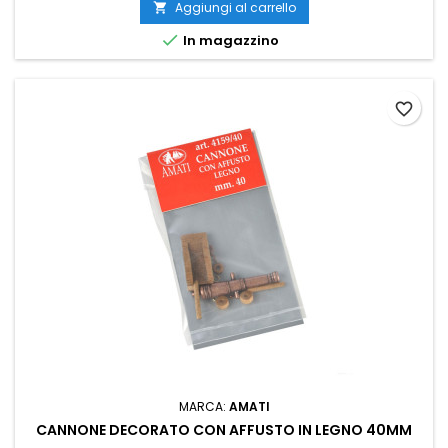
Aggiungi al carrello


In magazzino
favorite_border
MARCA:
AMATI
CANNONE DECORATO CON AFFUSTO IN LEGNO 40MM