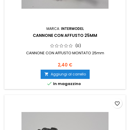
MARCA:
INTERMODEL
CANNONE CON AFFUSTO 25MM
(0)
CANNONE CON AFFUSTO MONTATO 25mm
2,40 €
Aggiungi al carrello


In magazzino
favorite_border