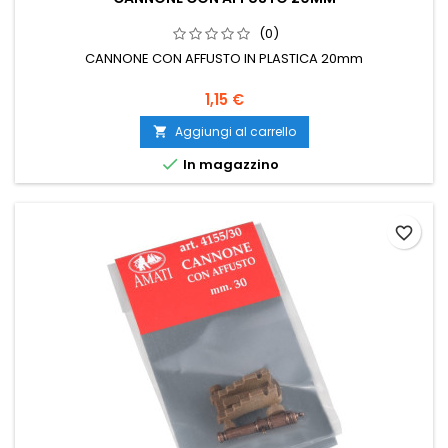
(0)
CANNONE CON AFFUSTO IN PLASTICA 20mm
1,15 €
Aggiungi al carrello


In magazzino
favorite_border