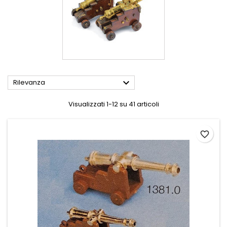

Rilevanza
Visualizzati 1-12 su 41 articoli
favorite_border