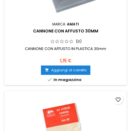
MARCA:
AMATI
CANNONE CON AFFUSTO 30MM
(0)
CANNONE CON AFFUSTO IN PLASTICA 30mm
1,15 €
Aggiungi al carrello


In magazzino
favorite_border