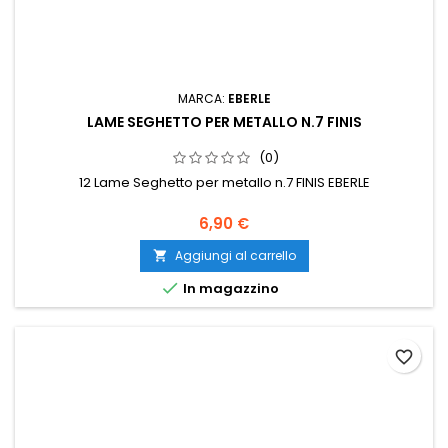
MARCA:
EBERLE
LAME SEGHETTO PER METALLO N.7 FINIS
(0)
12 Lame Seghetto per metallo n.7 FINIS EBERLE
6,90 €
Aggiungi al carrello


In magazzino
favorite_border