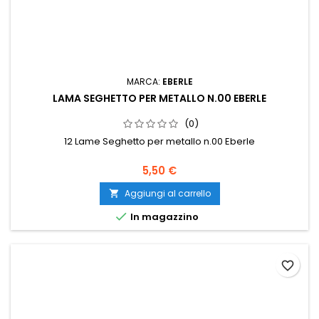
MARCA:
EBERLE
LAMA SEGHETTO PER METALLO N.00 EBERLE
(0)
12 Lame Seghetto per metallo n.00 Eberle
5,50 €
Aggiungi al carrello


In magazzino
favorite_border