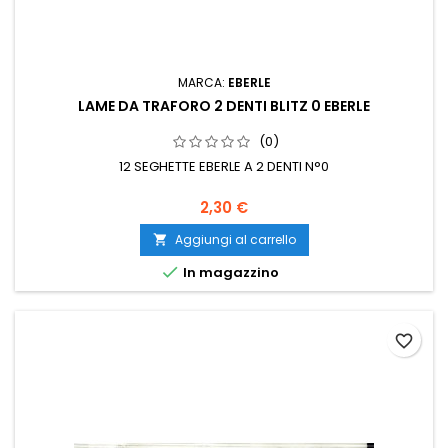
MARCA:
EBERLE
LAME DA TRAFORO 2 DENTI BLITZ 0 EBERLE
(0)
12 SEGHETTE EBERLE A 2 DENTI N°0
2,30 €
Aggiungi al carrello


In magazzino
favorite_border