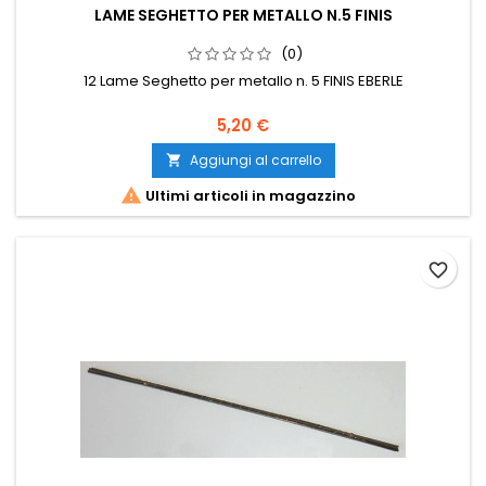
LAME SEGHETTO PER METALLO N.5 FINIS
(0)
12 Lame Seghetto per metallo n. 5 FINIS EBERLE
5,20 €
Aggiungi al carrello


Ultimi articoli in magazzino
favorite_border