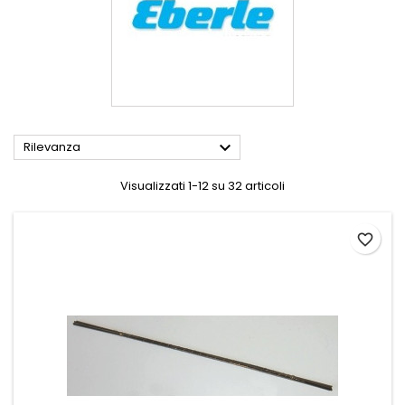

Rilevanza
Visualizzati 1-12 su 32 articoli
favorite_border