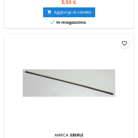
5,50 €
Aggiungi al carrello


In magazzino
favorite_border
MARCA:
EBERLE