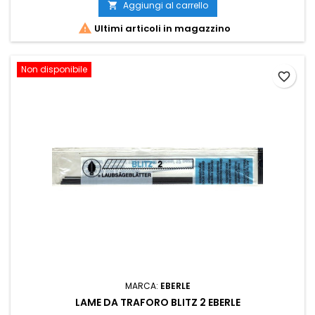
Aggiungi al carrello


Ultimi articoli in magazzino
Non disponibile
favorite_border
MARCA:
EBERLE
LAME DA TRAFORO BLITZ 2 EBERLE