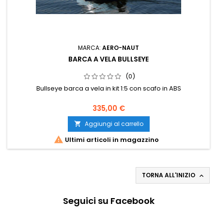
MARCA:
AERO-NAUT
BARCA A VELA BULLSEYE
(0)
Bullseye barca a vela in kit 1:5 con scafo in ABS
335,00 €
Aggiungi al carrello


Ultimi articoli in magazzino
TORNA ALL'INIZIO

Seguici su Facebook