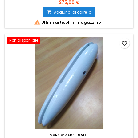
275,00 €
Aggiungi al carrello


Ultimi articoli in magazzino
Non disponibile
favorite_border
MARCA:
AERO-NAUT