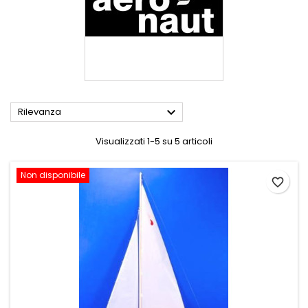

Rilevanza
Visualizzati 1-5 su 5 articoli
Non disponibile
favorite_border