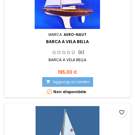
MARCA:
AERO-NAUT
BARCA A VELA BELLA
(0)
BARCA A VELA BELLA
195,00 €
Aggiungi al carrello


Non disponibile
favorite_border