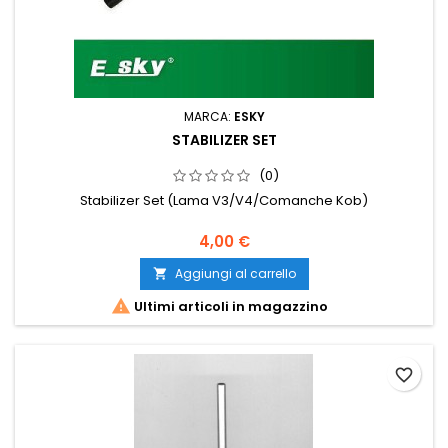
MARCA:
ESKY
STABILIZER SET
(0)
Stabilizer Set (Lama V3/V4/Comanche Kob)
4,00 €
Aggiungi al carrello


Ultimi articoli in magazzino
favorite_border