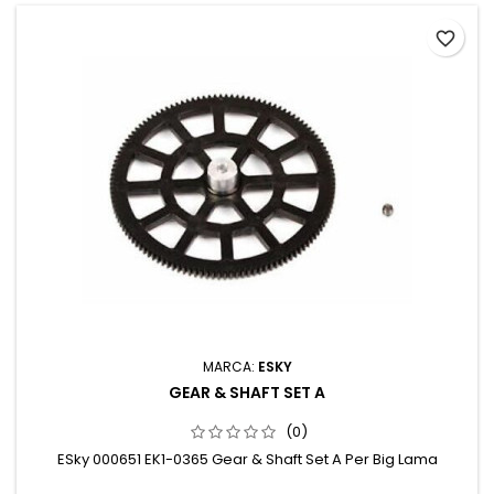
favorite_border
MARCA:
ESKY
GEAR & SHAFT SET A
(0)
ESky 000651 EK1-0365 Gear & Shaft Set A Per Big Lama