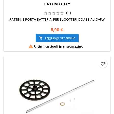
PATTINI O-FLY
(0)
PATTINI E PORTA BATTERIA PER ELICOTTERI COASSIALI O-FLY
5,90 €
Aggiungi al carrello


Ultimi articoli in magazzino
favorite_border