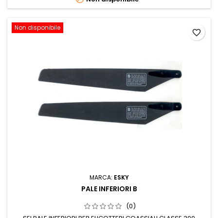
Non disponibile
favorite_border
MARCA:
ESKY
PALE INFERIORI B
(0)