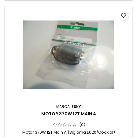
favorite_border
MARCA:
ESKY
MOTOR 370W 12T MAIN A
(0)
Motor 370W 12T Main A (Biglama E020/Coaxial)