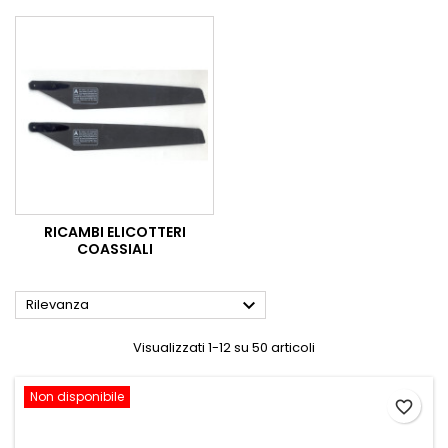
RICAMBI ELICOTTERI
COASSIALI

Rilevanza
Visualizzati 1-12 su 50 articoli
Non disponibile
favorite_border