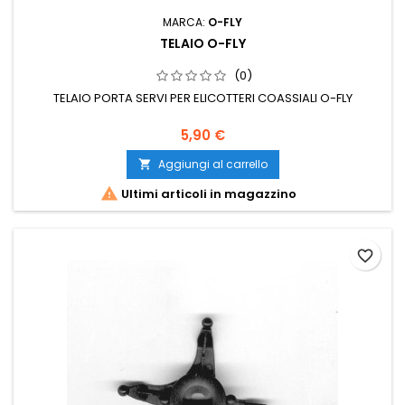
MARCA:
O-FLY
TELAIO O-FLY
(0)
TELAIO PORTA SERVI PER ELICOTTERI COASSIALI O-FLY
5,90 €
Aggiungi al carrello


Ultimi articoli in magazzino
favorite_border