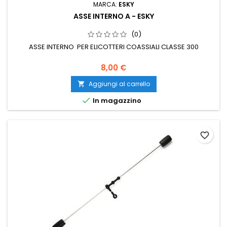
MARCA:
ESKY
ASSE INTERNO A - ESKY
(0)
ASSE INTERNO PER ELICOTTERI COASSIALI CLASSE 300
8,00 €
Aggiungi al carrello


In magazzino
favorite_border