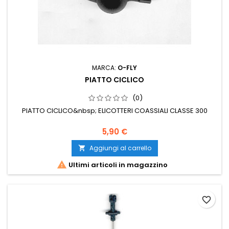
MARCA:
O-FLY
PIATTO CICLICO
(0)
PIATTO CICLICO&nbsp; ELICOTTERI COASSIALI CLASSE 300
5,90 €
Aggiungi al carrello


Ultimi articoli in magazzino
favorite_border