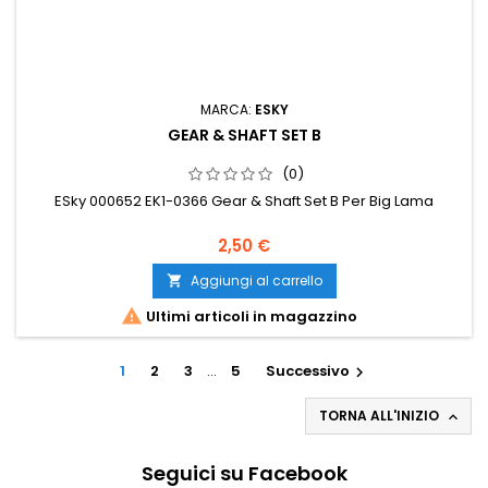
MARCA:
ESKY
GEAR & SHAFT SET B
(0)
ESky 000652 EK1-0366 Gear & Shaft Set B Per Big Lama
2,50 €
Aggiungi al carrello


Ultimi articoli in magazzino
1
2
3
…
5
Successivo

TORNA ALL'INIZIO

Seguici su Facebook