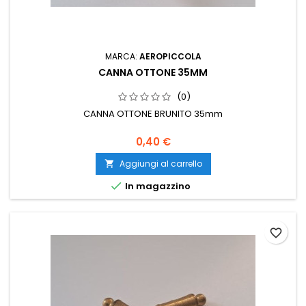
MARCA:
AEROPICCOLA
CANNA OTTONE 35MM
(0)
CANNA OTTONE BRUNITO 35mm
0,40 €
Aggiungi al carrello


In magazzino
favorite_border