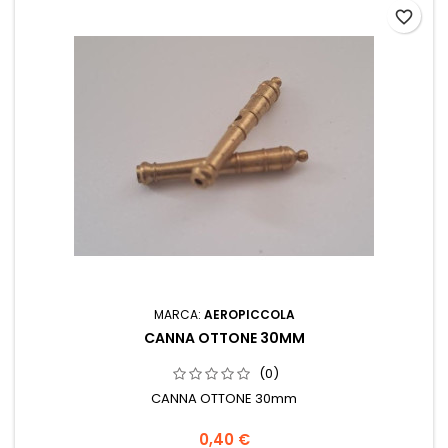
favorite_border
MARCA:
AEROPICCOLA
CANNA OTTONE 30MM
(0)
CANNA OTTONE 30mm
0,40 €