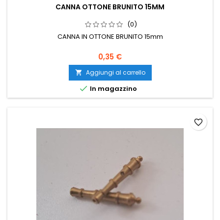
CANNA OTTONE BRUNITO 15MM
(0)
CANNA IN OTTONE BRUNITO 15mm
0,35 €
Aggiungi al carrello


In magazzino
favorite_border