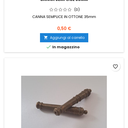
(0)
CANNA SEMPLICE IN OTTONE 35mm
0,50 €
Aggiungi al carrello


In magazzino
favorite_border