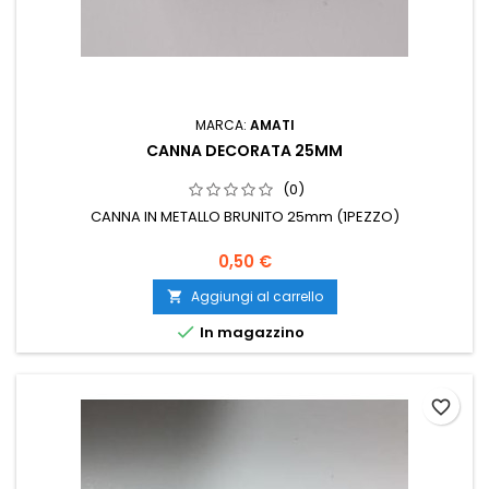
MARCA:
AMATI
CANNA DECORATA 25MM
(0)
CANNA IN METALLO BRUNITO 25mm (1PEZZO)
0,50 €
Aggiungi al carrello


In magazzino
favorite_border