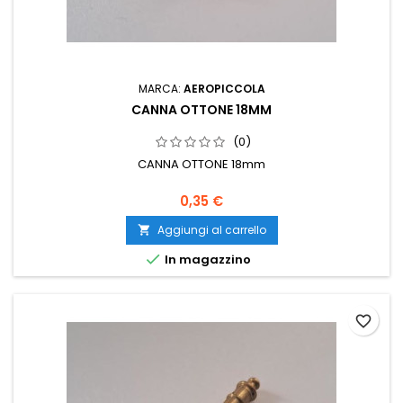
MARCA:
AEROPICCOLA
CANNA OTTONE 18MM
(0)
CANNA OTTONE 18mm
0,35 €
Aggiungi al carrello


In magazzino
favorite_border