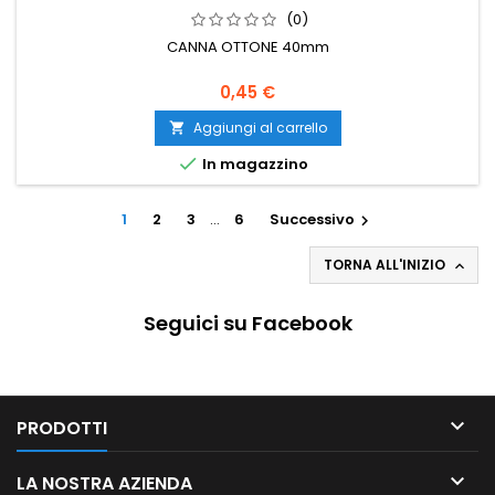
(0)
CANNA OTTONE 40mm
0,45 €
Aggiungi al carrello


In magazzino
1
2
3
…
6
Successivo

TORNA ALL'INIZIO

Seguici su Facebook

PRODOTTI

LA NOSTRA AZIENDA