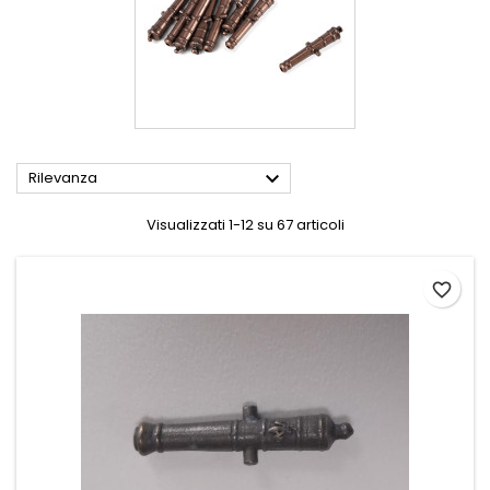

Rilevanza
Visualizzati 1-12 su 67 articoli
favorite_border