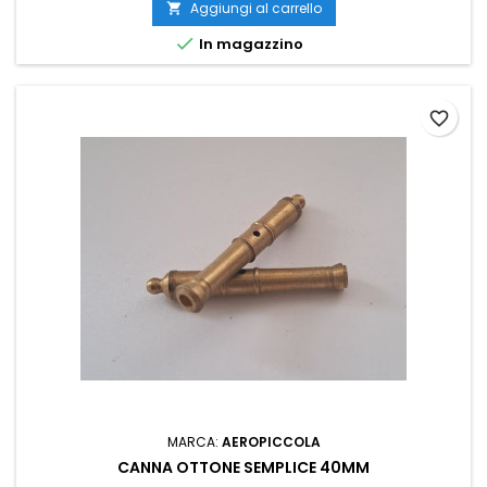
Aggiungi al carrello


In magazzino
favorite_border
MARCA:
AEROPICCOLA
CANNA OTTONE SEMPLICE 40MM