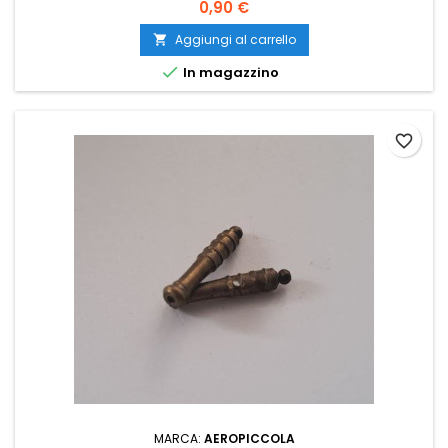
0,90 €
Aggiungi al carrello


In magazzino
favorite_border
MARCA:
AEROPICCOLA