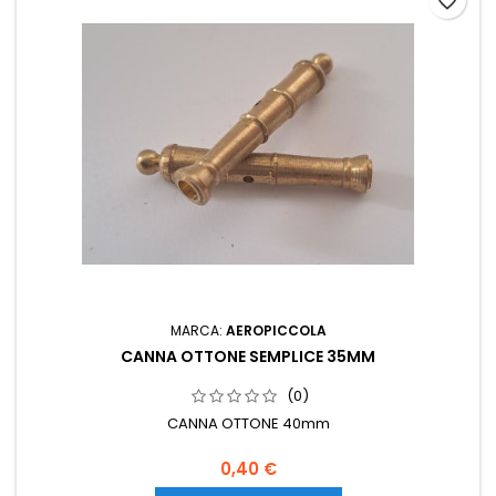
favorite_border
MARCA:
AEROPICCOLA
CANNA OTTONE SEMPLICE 35MM
(0)
CANNA OTTONE 40mm
0,40 €