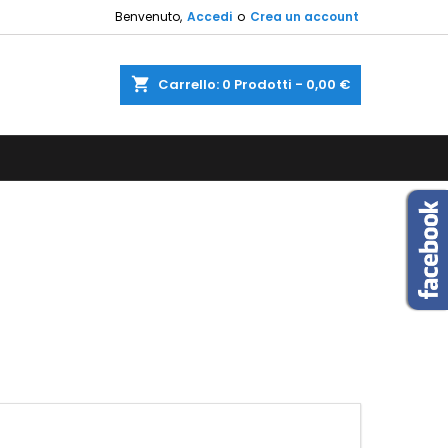
Benvenuto,
Accedi
o
Crea un account
×
×
×
×
shopping_cart
Carrello:
0
Prodotti - 0,00 €
sta
)
i
i