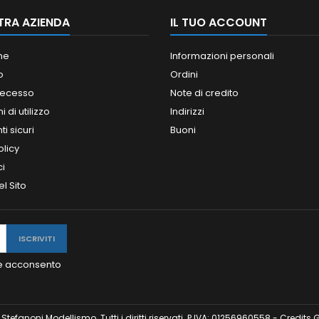
TRA AZIENDA
IL TUO ACCOUNT
ne
Informazioni personali
o
Ordini
 recesso
Note di credito
 di utilizzo
Indirizzi
i sicuri
Buoni
olicy
ci
l Sito
y e acconsento
tefanoni Modellismo. Tutti i diritti riservati. P.IVA: 01256960558 - Credits
G