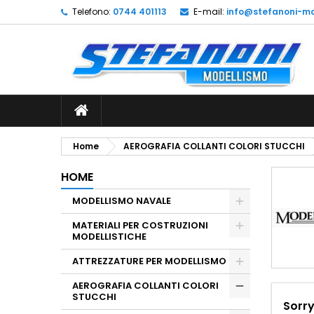
Telefono:
0744 401113
E-mail:
info@stefanoni-mo
L
(
C
A
add_circle_outline
((
De
No
dei
Home
AEROGRAFIA COLLANTI COLORI STUCCHI
HOME
MODELLISMO NAVALE
MATERIALI PER COSTRUZIONI
MODELLISTICHE
ATTREZZATURE PER MODELLISMO
AEROGRAFIA COLLANTI COLORI
STUCCHI
Sorry