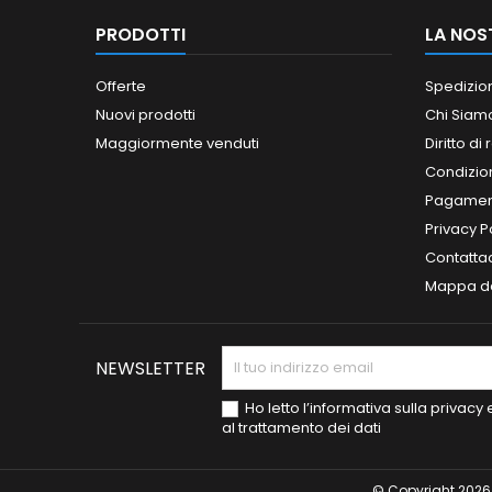
PRODOTTI
LA NOS
Offerte
Spedizio
Nuovi prodotti
Chi Siam
Maggiormente venduti
Diritto di
Condizioni
Pagament
Privacy P
Contatta
Mappa de
NEWSLETTER
Ho letto l’informativa sulla privac
al trattamento dei dati
© Copyright 2026 S