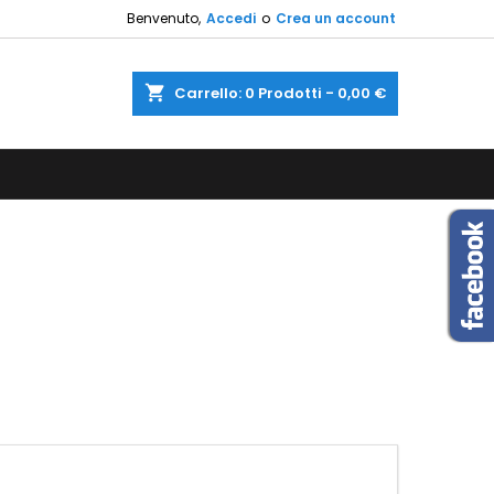
Benvenuto,
Accedi
o
Crea un account
×
×
×
×
shopping_cart
Carrello:
0
Prodotti - 0,00 €
sta
)
i
i