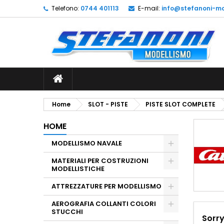
Telefono:
0744 401113
E-mail:
info@stefanoni-mo
L
(
C
A
add_circle_outline
((
De
No
dei
Home
SLOT - PISTE
PISTE SLOT COMPLETE
HOME
MODELLISMO NAVALE
MATERIALI PER COSTRUZIONI
MODELLISTICHE
ATTREZZATURE PER MODELLISMO
AEROGRAFIA COLLANTI COLORI
STUCCHI
Sorry