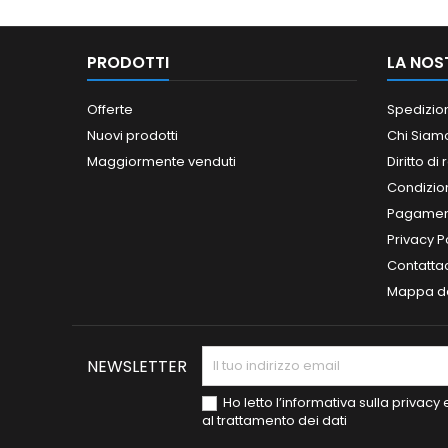
PRODOTTI
LA NOS
Offerte
Spedizio
Nuovi prodotti
Chi Siam
Maggiormente venduti
Diritto di
Condizioni
Pagament
Privacy P
Contatta
Mappa de
NEWSLETTER
Ho letto l’informativa sulla privac
al trattamento dei dati