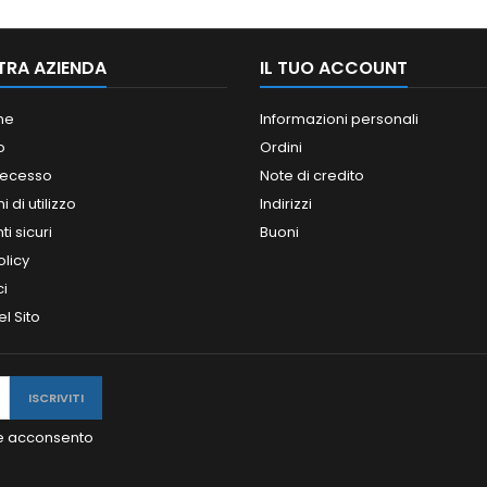
TRA AZIENDA
IL TUO ACCOUNT
ne
Informazioni personali
o
Ordini
 recesso
Note di credito
 di utilizzo
Indirizzi
i sicuri
Buoni
olicy
ci
l Sito
y e acconsento