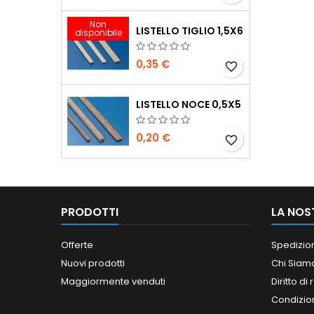
Non
LISTELLO TIGLIO 1,5X6
disponibile
0,35 €
favorite_border
LISTELLO NOCE 0,5X5
0,20 €
favorite_border
PRODOTTI
LA NOS
Offerte
Spedizio
Nuovi prodotti
Chi Siam
Maggiormente venduti
Diritto di
Condizioni