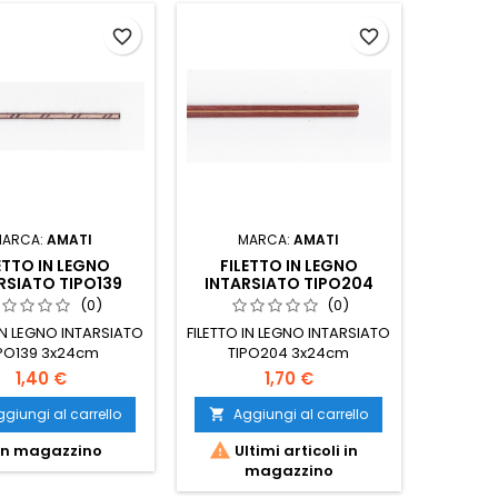
favorite_border
favorite_border
MARCA:
AMATI
MARCA:
AMATI
ETTO IN LEGNO
FILETTO IN LEGNO
RSIATO TIPO139
INTARSIATO TIPO204
(0)
(0)
IN LEGNO INTARSIATO
FILETTO IN LEGNO INTARSIATO
IPO139 3x24cm
TIPO204 3x24cm
1,40 €
1,70 €
giungi al carrello
Aggiungi al carrello


In magazzino
Ultimi articoli in
magazzino