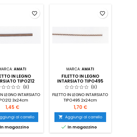
favorite_border
favorite_border
MARCA:
AMATI
MARCA:
AMATI
LETTO IN LEGNO
FILETTO IN LEGNO
RSIATO TIPO212
INTARSIATO TIPO495
(0)
(0)
 IN LEGNO INTARSIATO
FILETTO IN LEGNO INTARSIATO
IPO212 3x24cm
TIPO495 2x24cm
1,45 €
1,70 €
ggiungi al carrello
Aggiungi al carrello


In magazzino
In magazzino