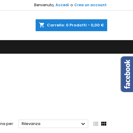
Benvenuto,
Accedi
o
Crea un account
×
×
×
×
shopping_cart
Carrello:
0
Prodotti - 0,00 €
sta
)
i
i



na per:
Rilevanza