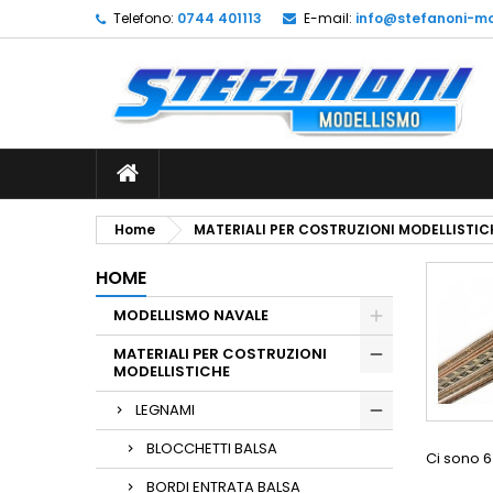
Telefono:
0744 401113
E-mail:
info@stefanoni-mo
L
(
C
A
add_circle_outline
((
De
No
dei
Home
MATERIALI PER COSTRUZIONI MODELLISTIC
HOME
MODELLISMO NAVALE
MATERIALI PER COSTRUZIONI
MODELLISTICHE
LEGNAMI
BLOCCHETTI BALSA
Ci sono 6
BORDI ENTRATA BALSA