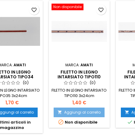
Non disponibile
favorite_border
favorite_border
MARCA:
AMATI
MARCA:
AMATI
LETTO IN LEGNO
FILETTO IN LEGNO
FIL
ARSIATO TIPO34
INTARSIATO TIPO110
INTA
(0)
(0)
 IN LEGNO INTARSIATO
FILETTO IN LEGNO INTARSIATO
FILETTO 
IPO35 3x24cm
TIPO110 3x24cm
T
1,70 €
1,40 €
ggiungi al carrello
Aggiungi al carrello
Ag




ltimi articoli in
Non disponibile
magazzino