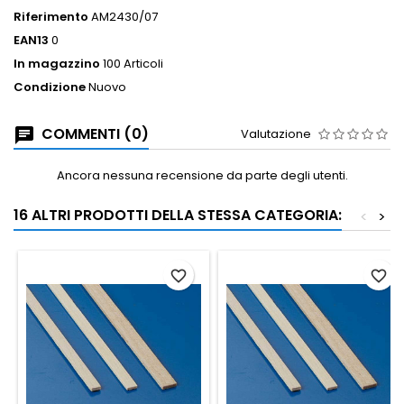
Riferimento
AM2430/07
EAN13
0
In magazzino
100 Articoli
Condizione
Nuovo
COMMENTI (0)
Valutazione
Ancora nessuna recensione da parte degli utenti.
16 ALTRI PRODOTTI DELLA STESSA CATEGORIA:
<
>
favorite_border
favorite_border