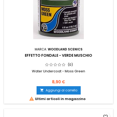
MARCA:
WOODLAND SCENICS
EFFETTO FONDALE - VERDE MUSCHIO
(0)
Water Undercoat - Moss Green
8,90 €
Aggiungi al carrello


Ultimi articoli in magazzino
favorite_border