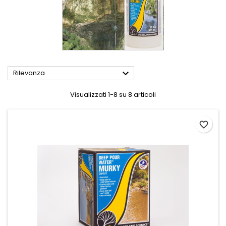

Rilevanza
Visualizzati 1-8 su 8 articoli
favorite_border