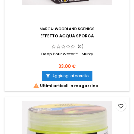
MARCA:
WOODLAND SCENICS
EFFETTO ACQUA SPORCA
(0)
Deep Pour Water™ - Murky
33,00 €
Aggiungi al carrello


Ultimi articoli in magazzino
favorite_border