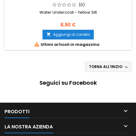
(0)
Water Undercoat - Yellow Silt
8,90 €
Aggiungi al carrello


Ultimi articoli in magazzino
TORNA ALL'INIZIO

Seguici su Facebook

PRODOTTI

LA NOSTRA AZIENDA