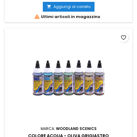
Aggiungi al carrello


Ultimi articoli in magazzino
favorite_border
MARCA:
WOODLAND SCENICS
COLORE ACQUA - OLIVA GRIGIASTRO