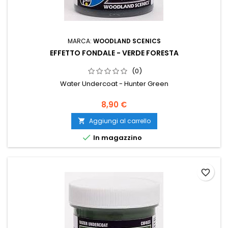
MARCA:
WOODLAND SCENICS
EFFETTO FONDALE - VERDE FORESTA
(0)
Water Undercoat - Hunter Green
8,90 €
Aggiungi al carrello


In magazzino
favorite_border