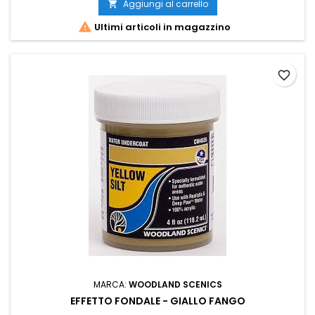
Aggiungi al carrello


Ultimi articoli in magazzino
favorite_border
MARCA:
WOODLAND SCENICS
EFFETTO FONDALE - GIALLO FANGO