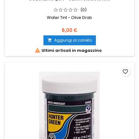
(0)
Water Tint - Olive Drab
6,00 €
Aggiungi al carrello


Ultimi articoli in magazzino
favorite_border