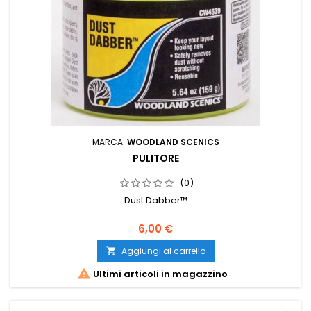
MARCA:
WOODLAND SCENICS
PULITORE
(0)
Dust Dabber™
6,00 €
Aggiungi al carrello


Ultimi articoli in magazzino