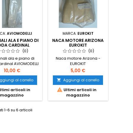
CA:
AVIOMODELLI
MARCA:
EUROKIT
ALI ALA E PIANO DI
NACA MOTORE ARIZONA
DA CARDINAL
EUROKIT
AVIOMODELLI
(0)
(0)
nali ala e piano di
Naca motore Arizona -
ardinal AVIOMODELLI
EUROKIT
10,00 €
5,00 €
ggiungi al carrello
Aggiungi al carrello


ltimi articoli in
Ultimi articoli in
magazzino
magazzino
ti 1-6 su 6 articoli