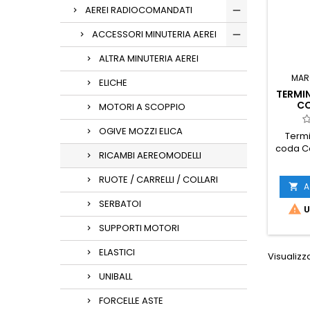
AEREI RADIOCOMANDATI
ACCESSORI MINUTERIA AEREI
ALTRA MINUTERIA AEREI
MAR
ELICHE
TERMIN
CO
MOTORI A SCOPPIO
OGIVE MOZZI ELICA
Termi
coda C
RICAMBI AEREOMODELLI
RUOTE / CARRELLI / COLLARI
A

SERBATOI

U
SUPPORTI MOTORI
ELASTICI
Visualizza
UNIBALL
FORCELLE ASTE