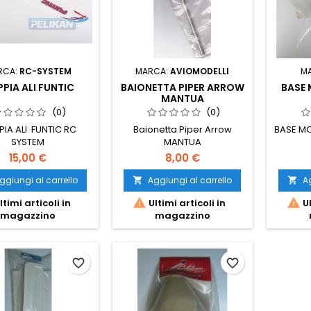
RCA:
RC-SYSTEM
MARCA:
AVIOMODELLI
M
PIA ALI FUNTIC
BAIONETTA PIPER ARROW
BASE
MANTUA
(0)
(0)
IA ALI FUNTIC RC
Baionetta Piper Arrow
BASE MO
SYSTEM
MANTUA
15,00 €
8,00 €
ggiungi al carrello
Aggiungi al carrello
Ag




ltimi articoli in
Ultimi articoli in
Ul
magazzino
magazzino
favorite_border
favorite_border