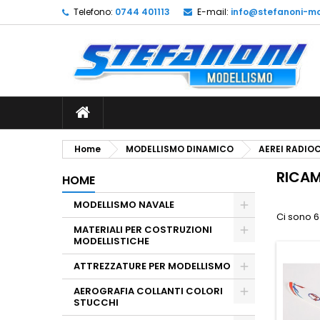
Telefono:
0744 401113
E-mail:
info@stefanoni-mo
L
(
C
A
add_circle_outline
((
De
No
dei
Home
MODELLISMO DINAMICO
AEREI RADI
RICAM
HOME
MODELLISMO NAVALE
Ci sono 6
MATERIALI PER COSTRUZIONI
MODELLISTICHE
ATTREZZATURE PER MODELLISMO
AEROGRAFIA COLLANTI COLORI
STUCCHI