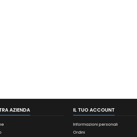
TRA AZIENDA
IL TUO ACCOUNT
ne
Informazioni personali
o
Ordini