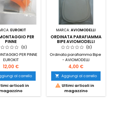
ARCA:
EUROKIT
MARCA:
AVIOMODELLI
 MONTAGGIO PER
ORDINATA PARAFIAMMA
PINNE
BIPE AVIOMODELLI
(0)
(0)
NTAGGIO PER PINNE
Ordinata parafiamma Bipe
EUROKIT
- AVIOMODELLI
12,00 €
4,00 €
giungi al carrello
Aggiungi al carrello


timi articoli in
Ultimi articoli in
magazzino
magazzino