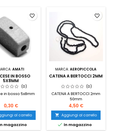
favorite_border
favorite_border
MARCA:
AMATI
MARCA:
AEROPICCOLA
CESE IN BOSSO
CATENA A BERTOCCI 2MM
5X8MM
(0)
(0)
e in bosso 5x8mm
CATENA A BERTOCCI 2mm
50mm
0,30 €
4,50 €
giungi al carrello
Aggiungi al carrello


In magazzino
In magazzino