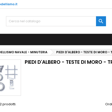
dellismo.it
e mie liste di desideri
(modalTitle))
rea lista dei desideri
ccedi

Crea nuova lista
confirmMessage))
vi avere effettuato l'accesso per salvare dei prodotti nella tua li
me lista dei desideri
 desideri.
((cancelText))
((modalDeleteText)
Annulla
Acced
ELLISMO NAVALE - MINUTERIA
PIEDI D'ALBERO - TESTE DI MORO -
Annulla
Crea lista dei desider
PIEDI D'ALBERO - TESTE DI MORO - 
2 prodotti.
Ordi