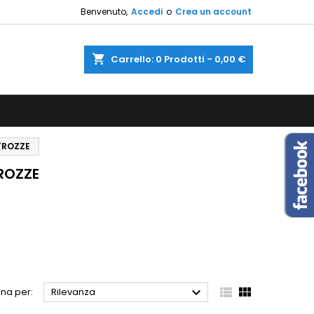
Benvenuto,
Accedi
o
Crea un account
×
×
×
×
shopping_cart
Carrello:
0
Prodotti - 0,00 €
sta
)
i
 TROZZE
i
TROZZE



na per:
Rilevanza