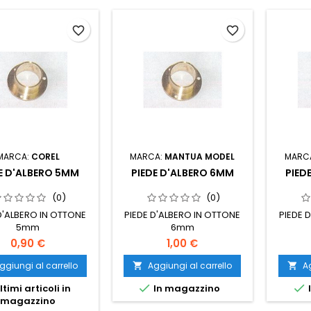
favorite_border
favorite_border
MARCA:
COREL
MARCA:
MANTUA MODEL
MARC
E D'ALBERO 5MM
PIEDE D'ALBERO 6MM
PIED
(0)
(0)
D'ALBERO IN OTTONE
PIEDE D'ALBERO IN OTTONE
PIEDE 
5mm
6mm
0,90 €
1,00 €
ggiungi al carrello
Aggiungi al carrello
Ag




ltimi articoli in
In magazzino
magazzino