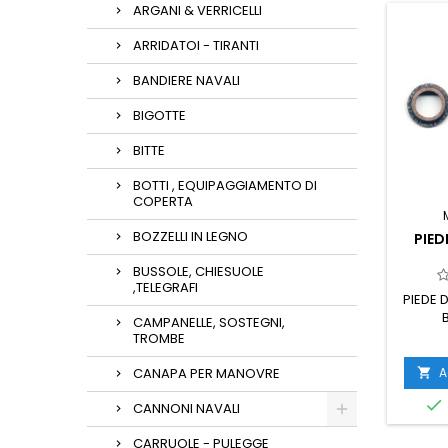
ARGANI & VERRICELLI
ARRIDATOI - TIRANTI
BANDIERE NAVALI
BIGOTTE
BITTE
BOTTI , EQUIPAGGIAMENTO DI
COPERTA
BOZZELLI IN LEGNO
PIED
BUSSOLE, CHIESUOLE
,TELEGRAFI
PIEDE 
CAMPANELLE, SOSTEGNI,
TROMBE
A
CANAPA PER MANOVRE


CANNONI NAVALI
CARRUOLE - PULEGGE