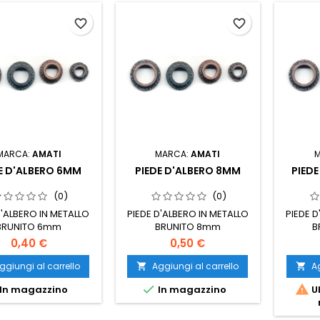
favorite_border
favorite_border
MARCA:
AMATI
MARCA:
AMATI
E D'ALBERO 6MM
PIEDE D'ALBERO 8MM
PIED
(0)
(0)
D'ALBERO IN METALLO
PIEDE D'ALBERO IN METALLO
PIEDE D
BRUNITO 6mm
BRUNITO 8mm
B
0,40 €
0,50 €
ggiungi al carrello
Aggiungi al carrello
Ag




In magazzino
In magazzino
Ul