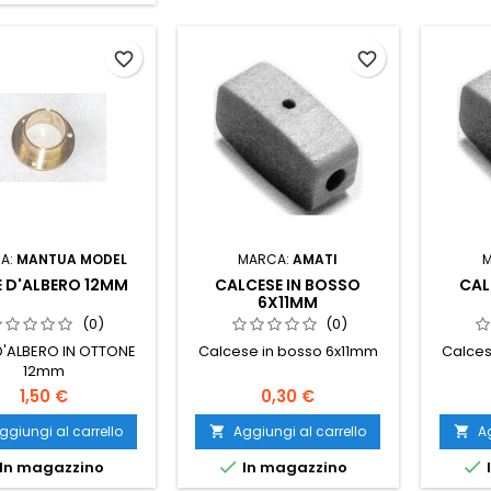
favorite_border
favorite_border
A:
MANTUA MODEL
MARCA:
AMATI
E D'ALBERO 12MM
CALCESE IN BOSSO
CAL
6X11MM
(0)
(0)
D'ALBERO IN OTTONE
Calcese in bosso 6x11mm
Calces
12mm
1,50 €
0,30 €
ggiungi al carrello
Aggiungi al carrello
Ag




In magazzino
In magazzino