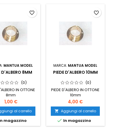
favorite_border
favorite_border
A:
MANTUA MODEL
MARCA:
MANTUA MODEL
E D'ALBERO 8MM
PIEDE D'ALBERO 10MM
(0)
(0)
D'ALBERO IN OTTONE
PIEDE D'ALBERO IN OTTONE
8mm
10mm
1,00 €
4,00 €
giungi al carrello
Aggiungi al carrello


In magazzino
In magazzino