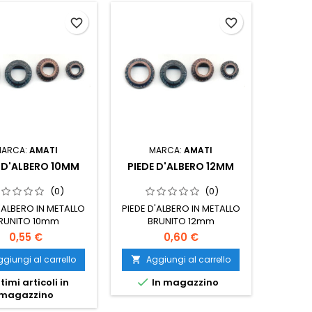
favorite_border
favorite_border
MARCA:
AMATI
MARCA:
AMATI
E D'ALBERO 10MM
PIEDE D'ALBERO 12MM
(0)
(0)
'ALBERO IN METALLO
PIEDE D'ALBERO IN METALLO
RUNITO 10mm
BRUNITO 12mm
0,55 €
0,60 €
giungi al carrello
Aggiungi al carrello


timi articoli in
In magazzino
magazzino