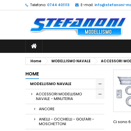
Telefono:
0744 401113
E-mail:
info@stefanoni-mo
L
(
C
A
add_circle_outline
((
De
No
dei
Home
MODELLISMO NAVALE
ACCESSORI MOD
HOME
MODELLISMO NAVALE
ACCESSORI MODELLISMO
NAVALE - MINUTERIA
ANCORE
ANELLI - OCCHIELLI - GOLFARI -
Ci sono 6
MOSCHETTONI