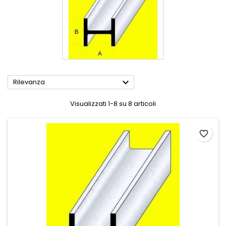

Rilevanza
Visualizzati 1-8 su 8 articoli
favorite_border