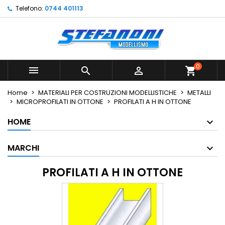
Telefono:
0744 401113
×
×
×
×
Le mie liste di desideri
((modalTitle))
Crea lista dei desideri
Accedi
Crea nuova lista
add_circle_outline
((confirmMessage))
Devi avere effettuato l'accesso per salvare dei
Nome lista dei desideri
prodotti nella tua lista dei desideri.
0



shopping_cart
((cancelText))
((modalDeleteText))
Annulla
Accedi
Home
MATERIALI PER COSTRUZIONI MODELLISTICHE
METALLI
Annulla
Crea lista dei desideri
MICROPROFILATI IN OTTONE
PROFILATI A H IN OTTONE
HOME
MARCHI
PROFILATI A H IN OTTONE