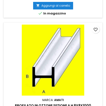
Aggiungi al carrello


In magazzino
favorite_border
MARCA:
AMATI
PROFILATO IN OTTONE SEZIONE A H 8X8X1000