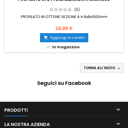
(0)
PROFILATO IN OTTONE SEZIONE A H 8x8x1000mm
24,00 €
Aggiungi al carrello


In magazzino
TORNA ALL'INIZIO

Seguici su Facebook

PRODOTTI

LA NOSTRA AZIENDA