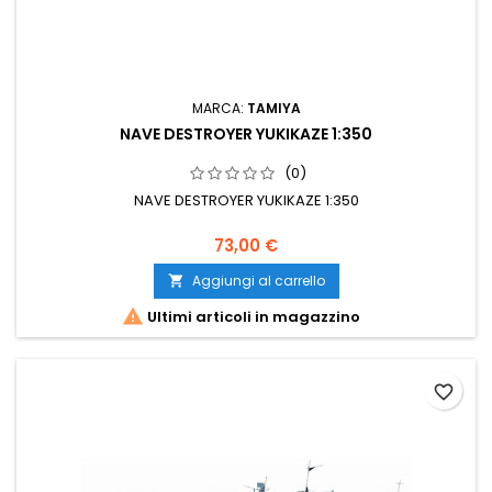
MARCA:
TAMIYA
NAVE DESTROYER YUKIKAZE 1:350
(0)
NAVE DESTROYER YUKIKAZE 1:350
73,00 €
Aggiungi al carrello


Ultimi articoli in magazzino
favorite_border