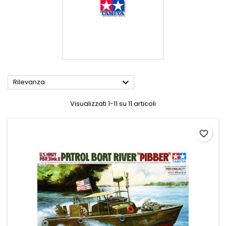

Rilevanza
Visualizzati 1-11 su 11 articoli
favorite_border