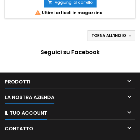
Aggiungi al carrello


Ultimi articoli in magazzino
TORNA ALL'INIZIO

Seguici su Facebook

PRODOTTI

LA NOSTRA AZIENDA

IL TUO ACCOUNT

CONTATTO