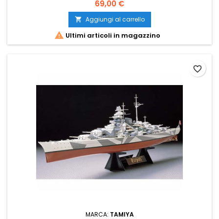
69,00 €
Aggiungi al carrello


Ultimi articoli in magazzino
favorite_border
MARCA:
TAMIYA