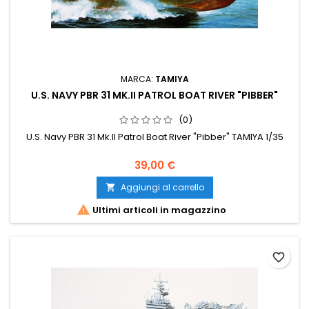
MARCA:
TAMIYA
U.S. NAVY PBR 31 MK.II PATROL BOAT RIVER "PIBBER"
(0)
U.S. Navy PBR 31 Mk.II Patrol Boat River "Pibber" TAMIYA 1/35
39,00 €
Aggiungi al carrello


Ultimi articoli in magazzino
favorite_border