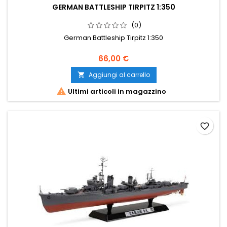
GERMAN BATTLESHIP TIRPITZ 1:350
(0)
German Battleship Tirpitz 1:350
66,00 €
Aggiungi al carrello


Ultimi articoli in magazzino
favorite_border