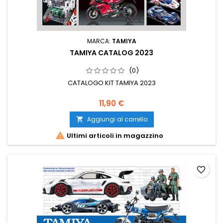
MARCA:
TAMIYA
TAMIYA CATALOG 2023
(0)
CATALOGO KIT TAMIYA 2023
11,90 €
Aggiungi al carrello


Ultimi articoli in magazzino
favorite_border