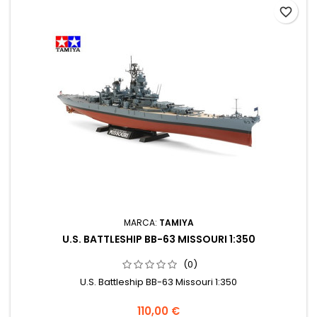
favorite_border
MARCA:
TAMIYA
U.S. BATTLESHIP BB-63 MISSOURI 1:350
(0)
U.S. Battleship BB-63 Missouri 1:350
110,00 €