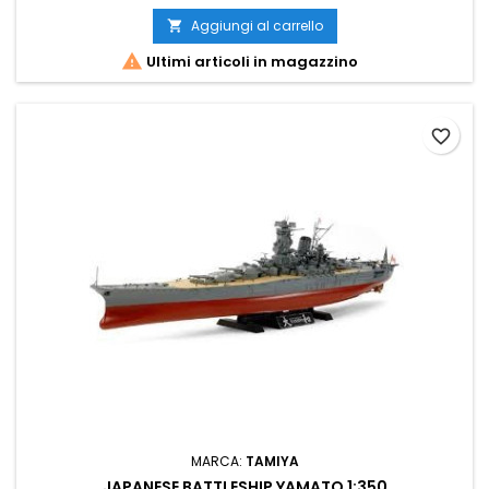
Aggiungi al carrello


Ultimi articoli in magazzino
favorite_border
MARCA:
TAMIYA
JAPANESE BATTLESHIP YAMATO 1:350