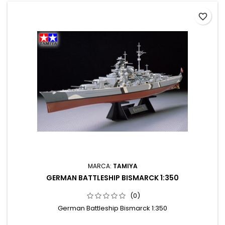
favorite_border
MARCA:
TAMIYA
GERMAN BATTLESHIP BISMARCK 1:350
(0)
German Battleship Bismarck 1:350