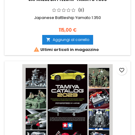
(0)
Japanese Battleship Yamato 1:350
115,00 €
Aggiungi al carrello


Ultimi articoli in magazzino
favorite_border