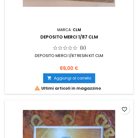
MARCA:
CLM
DEPOSITO MERCI 1/87 CLM
(0)
DEPOSITO MERCI 1/87 RESIN KIT CLM
69,00 €
Aggiungi al carrello


Ultimi articoli in magazzino
favorite_border