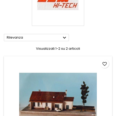

Rilevanza
Visualizzati 1-2 su 2 articoli
favorite_border