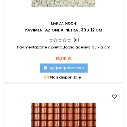
MARCA:
NOCH
PAVIMENTAZIONE A PIETRA , 30 X 12 CM
(0)
Pavimentazione a pietra ,foglio adesivo 30 x 12 cm
15,00 €
Aggiungi al carrello


Non disponibile
favorite_border