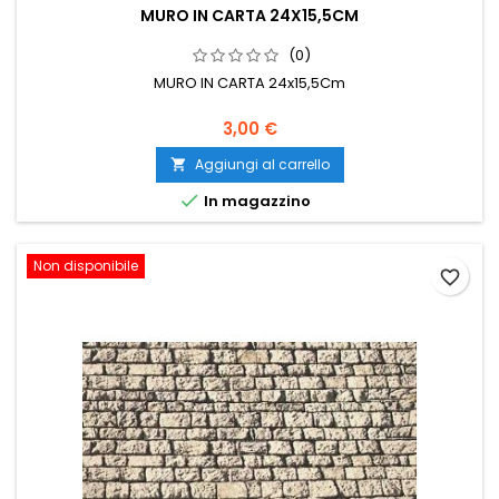
MURO IN CARTA 24X15,5CM
(0)
MURO IN CARTA 24x15,5Cm
3,00 €
Aggiungi al carrello


In magazzino
Non disponibile
favorite_border