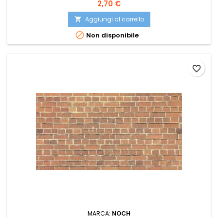
2,70 €
Aggiungi al carrello


Non disponibile
favorite_border
MARCA:
NOCH