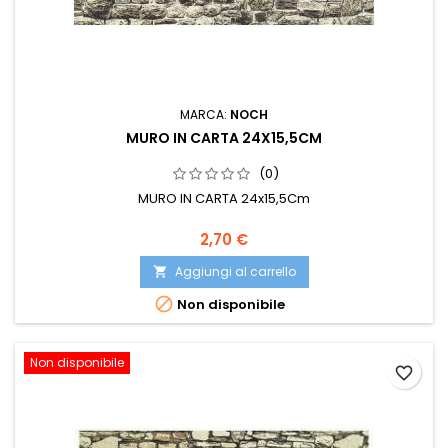
MARCA:
NOCH
MURO IN CARTA 24X15,5CM
(0)
MURO IN CARTA 24x15,5Cm
2,70 €
Aggiungi al carrello


Non disponibile
Non disponibile
favorite_border