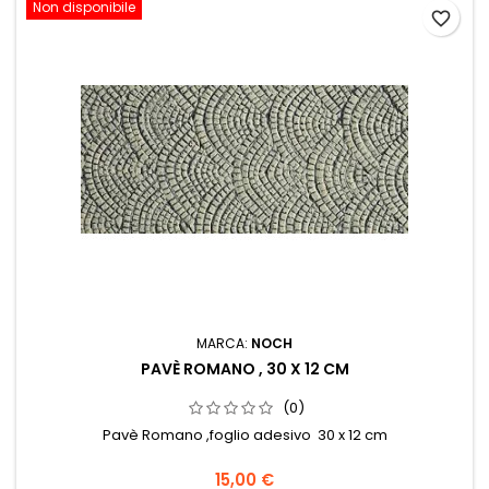
Non disponibile
favorite_border
MARCA:
NOCH
PAVÈ ROMANO , 30 X 12 CM
(0)
Pavè Romano ,foglio adesivo 30 x 12 cm
15,00 €