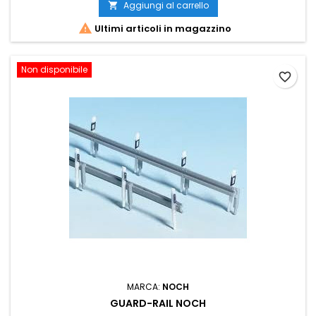
Aggiungi al carrello


Ultimi articoli in magazzino
Non disponibile
favorite_border
MARCA:
NOCH
GUARD-RAIL NOCH