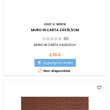
MARCA:
NOCH
MURO IN CARTA 24X15,5CM
(0)
MURO IN CARTA 24x15,5Cm
2,70 €
Aggiungi al carrello


Non disponibile
favorite_border