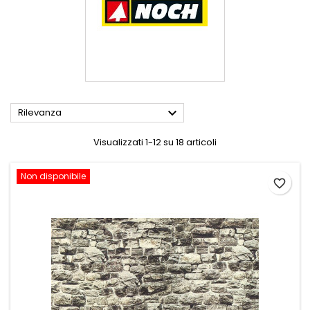

Rilevanza
Visualizzati 1-12 su 18 articoli
Non disponibile
favorite_border