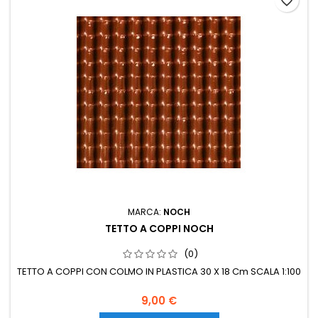
favorite_border
MARCA:
NOCH
TETTO A COPPI NOCH
(0)
TETTO A COPPI CON COLMO IN PLASTICA 30 X 18 Cm SCALA 1:100
9,00 €