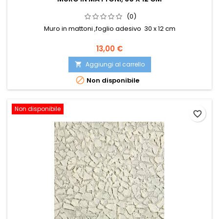
(0)
Muro in mattoni ,foglio adesivo 30 x 12 cm
13,00 €
Aggiungi al carrello


Non disponibile
Non disponibile
favorite_border