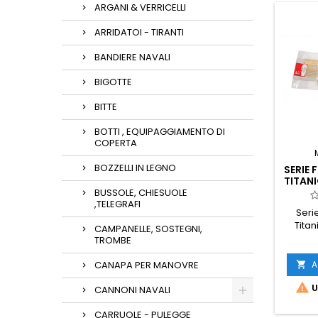
ARGANI & VERRICELLI
ARRIDATOI - TIRANTI
BANDIERE NAVALI
BIGOTTE
BITTE
BOTTI , EQUIPAGGIAMENTO DI
COPERTA
BOZZELLI IN LEGNO
SERIE 
TITANI
BUSSOLE, CHIESUOLE
,TELEGRAFI
Seri
Titan
CAMPANELLE, SOSTEGNI,
TROMBE
A
CANAPA PER MANOVRE


U
CANNONI NAVALI
CARRUOLE - PULEGGE