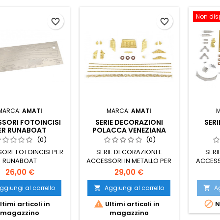
Non dis
favorite_border
favorite_border
MARCA:
AMATI
MARCA:
AMATI
SORI FOTOINCISI
SERIE DECORAZIONI
SER
ER RUNABOAT
POLACCA VENEZIANA
(0)
(0)
ORI FOTOINCISI PER
SERIE DECORAZIONI E
SERI
RUNABOAT
ACCESSORI IN METALLO PER
ACCESS
POLACCA
26,00 €
29,00 €
ggiungi al carrello
Aggiungi al carrello
Ag




ltimi articoli in
Ultimi articoli in
N
magazzino
magazzino