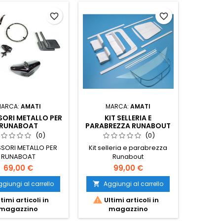
favorite_border
favorite_border
MARCA:
AMATI
MARCA:
AMATI
ORI METALLO PER
KIT SELLERIA E
RUNABOAT
PARABREZZA RUNABOUT
(0)
(0)
SORI METALLO PER
Kit selleria e parabrezza
RUNABOAT
Runabout
69,00 €
99,00 €
giungi al carrello
Aggiungi al carrello


timi articoli in
Ultimi articoli in
magazzino
magazzino