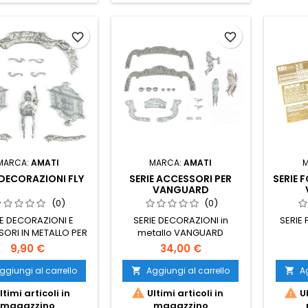
favorite_border
favorite_border
MARCA:
AMATI
MARCA:
AMATI
 DECORAZIONI FLY
SERIE ACCESSORI PER
SERIE 
VANGUARD
(0)
(0)
IE DECORAZIONI E
SERIE DECORAZIONI in
SERIE 
ORI IN METALLO PER
metallo VANGUARD
FLY
(escluse fotoincisioni)
9,90 €
34,00 €
ggiungi al carrello
Aggiungi al carrello
Ag




ltimi articoli in
Ultimi articoli in
Ul
magazzino
magazzino