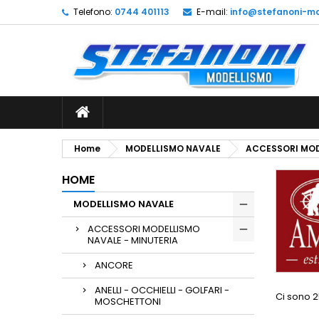
Telefono:
0744 401113
E-mail:
info@stefanoni-mo
L
(
C
A
add_circle_outline
((
De
No
dei
Home
MODELLISMO NAVALE
ACCESSORI MOD
HOME
MODELLISMO NAVALE
ACCESSORI MODELLISMO
NAVALE - MINUTERIA
ANCORE
ANELLI - OCCHIELLI - GOLFARI -
Ci sono 2
MOSCHETTONI