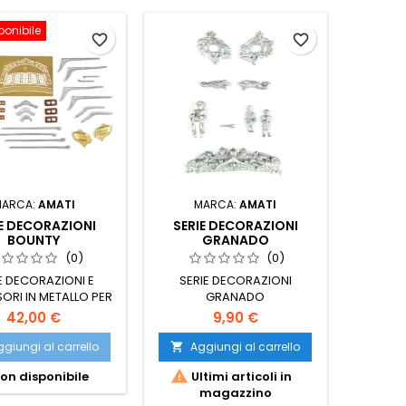
ponibile
favorite_border
favorite_border
MARCA:
AMATI
MARCA:
AMATI
IE DECORAZIONI
SERIE DECORAZIONI
BOUNTY
GRANADO
(0)
(0)
E DECORAZIONI E
SERIE DECORAZIONI
ORI IN METALLO PER
GRANADO
BOUNTY
42,00 €
9,90 €
giungi al carrello
Aggiungi al carrello


on disponibile
Ultimi articoli in
magazzino