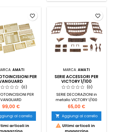
favorite_border
favorite_border
MARCA:
AMATI
MARCA:
AMATI
FOTOINCISIONI PER
SERIE ACCESSORI PER
VANGUARD
VICTORY 1/100
(0)
(0)
FOTOINCISIONI PER
SERIE DECORAZIONI in
VANGUARD
metallo VICTORY 1/100
99,00 €
65,00 €
giungi al carrello
Aggiungi al carrello


timi articoli in
Ultimi articoli in
magazzino
magazzino