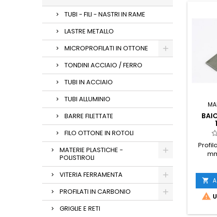
TUBI - FILI - NASTRI IN RAME
LASTRE METALLO
MICROPROFILATI IN OTTONE
TONDINI ACCIAIO / FERRO
TUBI IN ACCIAIO
TUBI ALLUMINIO
MA
BAI
BARRE FILETTATE
FILO OTTONE IN ROTOLI
Profil
MATERIE PLASTICHE -
mm
POLISTIROLI
baionet
VITERIA FERRAMENTA
A

PROFILATI IN CARBONIO

U
GRIGLIE E RETI