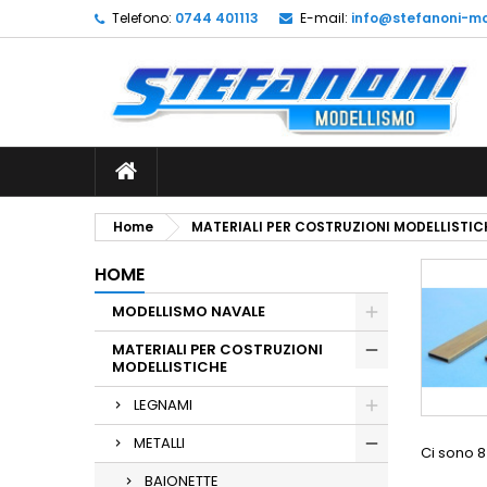
Telefono:
0744 401113
E-mail:
info@stefanoni-mo
L
(
C
A
add_circle_outline
((
De
No
dei
Home
MATERIALI PER COSTRUZIONI MODELLISTIC
HOME
MODELLISMO NAVALE
MATERIALI PER COSTRUZIONI
MODELLISTICHE
LEGNAMI
METALLI
Ci sono 8
BAIONETTE