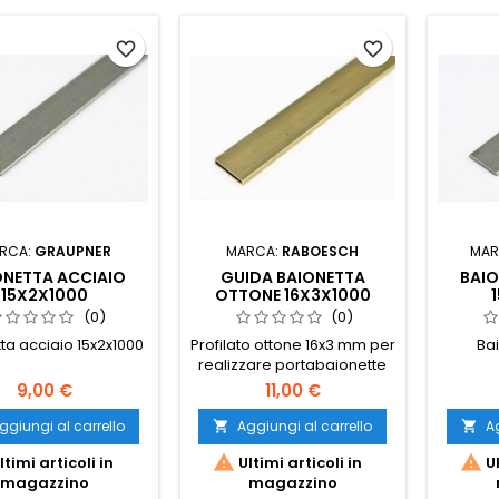
favorite_border
favorite_border
RCA:
GRAUPNER
MARCA:
RABOESCH
MAR
ONETTA ACCIAIO
GUIDA BAIONETTA
BAIO
15X2X1000
OTTONE 16X3X1000
(0)
(0)
ta acciaio 15x2x1000
Profilato ottone 16x3 mm per
Ba
realizzare portabaionette
alari degli alianti
9,00 €
11,00 €
ggiungi al carrello
Aggiungi al carrello
Ag




ltimi articoli in
Ultimi articoli in
Ul
magazzino
magazzino