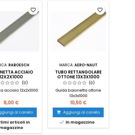
favorite_border
favorite_border
RCA:
RABOESCH
MARCA:
AERO-NAUT
NETTA ACCIAIO
TUBO RETTANGOLARE
12X2X1000
OTTONE 13X3X1000
(0)
(0)
ta acciaio 12x2x1000
Guida baionetta ottone
13x3x1000
8,00 €
10,50 €
giungi al carrello
Aggiungi al carrello


timi articoli in
In magazzino
magazzino