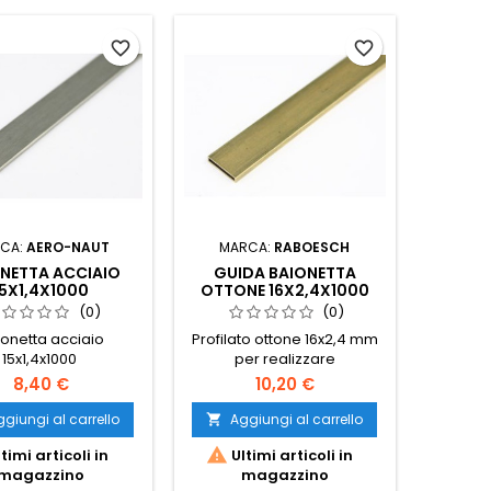
favorite_border
favorite_border
CA:
AERO-NAUT
MARCA:
RABOESCH
NETTA ACCIAIO
GUIDA BAIONETTA
15X1,4X1000
OTTONE 16X2,4X1000
(0)
(0)
ionetta acciaio
Profilato ottone 16x2,4 mm
15x1,4x1000
per realizzare
portabaionette alari degli
8,40 €
10,20 €
alianti
giungi al carrello
Aggiungi al carrello


timi articoli in
Ultimi articoli in
magazzino
magazzino