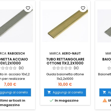
favorite_border
favorite_border
RCA:
RABOESCH
MARCA:
AERO-NAUT
MA
ONETTA ACCIAIO
TUBO RETTANGOLARE
BAIO
10X1,2X1000
OTTONE 11X2,2X1000
(0)
(0)
ato in acciaio 10x1,2
Guida baionetta ottone
Baionet
 per realizzare
11x2,2x1000
te alari degli alianti
7,00 €
10,00 €
ggiungi al carrello
Aggiungi al carrello
Ag




ltimi articoli in
In magazzino
Ul
magazzino