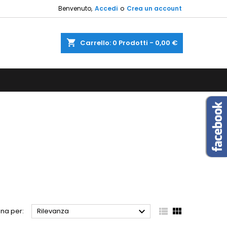
Benvenuto,
Accedi
o
Crea un account
×
×
×
×
shopping_cart
Carrello:
0
Prodotti - 0,00 €
sta
)
i
i



na per:
Rilevanza