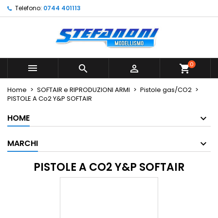
Telefono:
0744 401113
×
×
×
×
Le mie liste di desideri
((modalTitle))
Crea lista dei desideri
Accedi
Crea nuova lista
add_circle_outline
((confirmMessage))
Devi avere effettuato l'accesso per salvare dei
Nome lista dei desideri
prodotti nella tua lista dei desideri.
0



shopping_cart
((cancelText))
((modalDeleteText))
Annulla
Accedi
Home
SOFTAIR e RIPRODUZIONI ARMI
Pistole gas/CO2
Annulla
Crea lista dei desideri
PISTOLE A Co2 Y&P SOFTAIR
HOME
MARCHI
PISTOLE A CO2 Y&P SOFTAIR