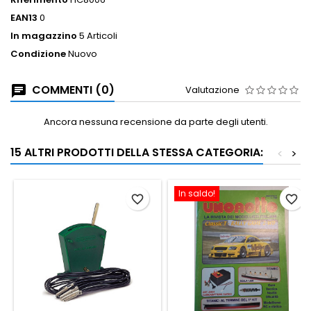
EAN13
0
In magazzino
5 Articoli
Condizione
Nuovo
COMMENTI (0)
Valutazione
Ancora nessuna recensione da parte degli utenti.
15 ALTRI PRODOTTI DELLA STESSA CATEGORIA:
<
>
In saldo!
favorite_border
favorite_border