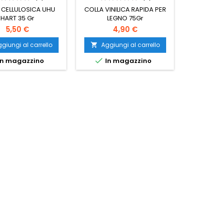
 CELLULOSICA UHU
COLLA VINILICA RAPIDA PER
COLLA 
HART 35 Gr
LEGNO 75Gr
5,50 €
4,90 €
giungi al carrello
Aggiungi al carrello
Ag




n magazzino
In magazzino
I