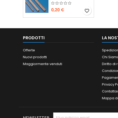
0,20 €
favorite_border
PRODOTTI
LA NOS
Offerte
Spedizio
Nuovi prodotti
Chi Siam
Maggiormente venduti
Diritto di
Condizioni
Pagament
Privacy P
Contatta
Mappa de
NEWSLETTER