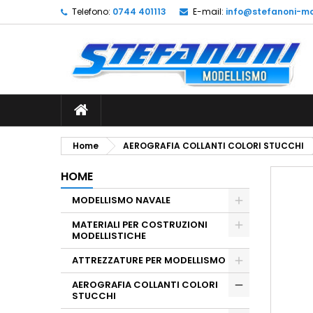
Telefono:
0744 401113
E-mail:
info@stefanoni-mo
L
C
A
add_circle_outline
De
No
dei
Home
AEROGRAFIA COLLANTI COLORI STUCCHI
HOME
MODELLISMO NAVALE
MATERIALI PER COSTRUZIONI
MODELLISTICHE
ATTREZZATURE PER MODELLISMO
AEROGRAFIA COLLANTI COLORI
STUCCHI