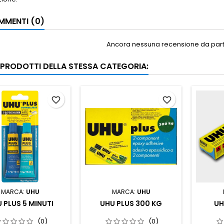
MENTI (0)
Ancora nessuna recensione da parte
I PRODOTTI DELLA STESSA CATEGORIA:
favorite_border
favorite_border
MARCA:
UHU
MARCA:
UHU
 PLUS 5 MINUTI
UHU PLUS 300 KG
UH
(0)
(0)