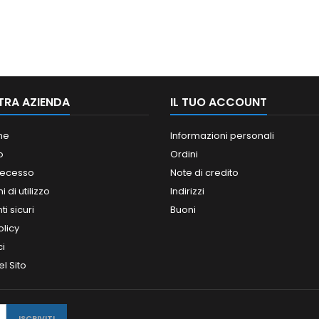
TRA AZIENDA
IL TUO ACCOUNT
ne
Informazioni personali
o
Ordini
 recesso
Note di credito
 di utilizzo
Indirizzi
i sicuri
Buoni
olicy
ci
l Sito