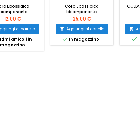
lla Epossidica
Colla Epossidica
COLLA
icomponente.
bicomponente.
12,00 €
25,00 €
ggiungi al carrello
Aggiungi al carrello
Ag




ltimi articoli in
In magazzino
I
magazzino