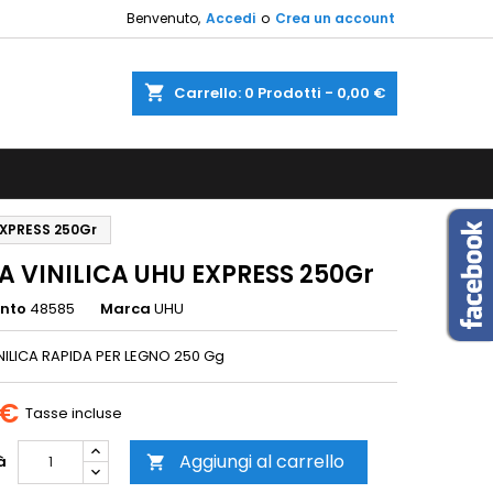
Benvenuto,
Accedi
o
Crea un account
×
×
×
shopping_cart
Carrello:
0
Prodotti - 0,00 €
sta
i
EXPRESS 250Gr
i
A VINILICA UHU EXPRESS 250Gr
ento
48585
Marca
UHU
NILICA RAPIDA PER LEGNO 250 Gg
 €
Tasse incluse
Aggiungi al carrello
à
