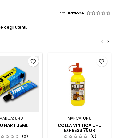
Valutazione
 degli utenti.
<
>
favorite_border
favorite_border
MARCA:
UHU
MARCA:
UHU
U HART 35ML
COLLA VINILICA UHU
UHU
EXPRESS 75GR
(0)
(0)