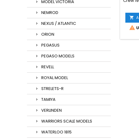
Crew 19
MODEL VICTORIA
NEMROD
A

NEXUS / ATLANTIC

U
ORION
PEGASUS
PEGASO MODELS
REVELL
ROYAL MODEL
STRELETS-R
TAMIYA
VERLINDEN
WARRIORS SCALE MODELS
WATERLOO 1815