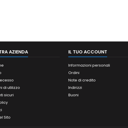
TRA AZIENDA
IL TUO ACCOUNT
ne
Informazioni personali
o
Ordini
 recesso
Note di credito
 di utilizzo
Indirizzi
i sicuri
Buoni
olicy
ci
l Sito