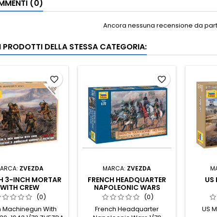
MENTI (0)
Ancora nessuna recensione da parte
RI PRODOTTI DELLA STESSA CATEGORIA:
favorite_border
favorite_border
ARCA:
ZVEZDA
MARCA:
ZVEZDA
M
SH 3-INCH MORTAR
FRENCH HEADQUARTER
US 
WITH CREW
NAPOLEONIC WARS
(0)
(0)
sh Machinegun With
French Headquarter
US M