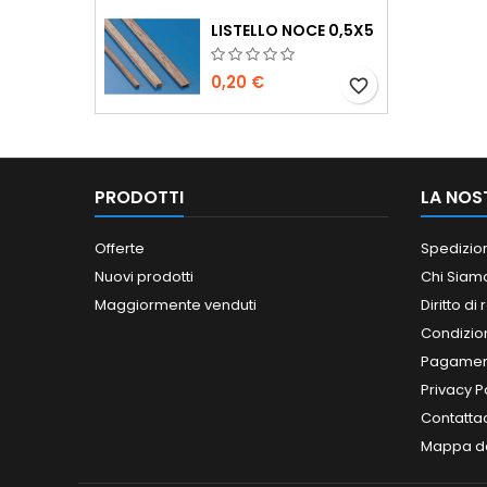
LISTELLO NOCE 0,5X5
0,20 €
favorite_border
PRODOTTI
LA NOS
Offerte
Spedizio
Nuovi prodotti
Chi Siam
Maggiormente venduti
Diritto di
Condizioni
Pagament
Privacy P
Contatta
Mappa de