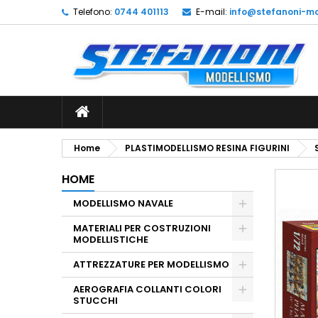
Telefono:
0744 401113
E-mail:
info@stefanoni-mo
L
C
A
add_circle_outline
De
No
dei
Home
PLASTIMODELLISMO RESINA FIGURINI
HOME
MODELLISMO NAVALE
MATERIALI PER COSTRUZIONI
MODELLISTICHE
ATTREZZATURE PER MODELLISMO
AEROGRAFIA COLLANTI COLORI
STUCCHI