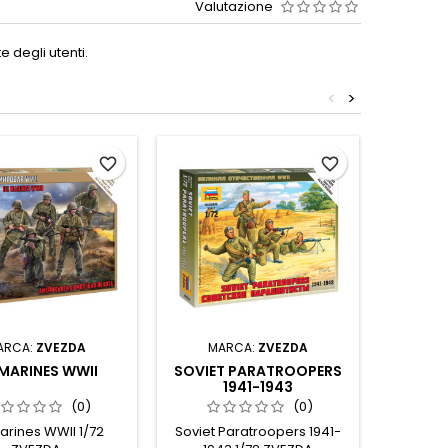
Valutazione
 degli utenti.
<
>
favorite_border
favorite_border
ARCA:
ZVEZDA
MARCA:
ZVEZDA
MA
MARINES WWII
SOVIET PARATROOPERS
CAVAL
1941-1943
PERSI
(0)
(0)
arines WWII 1/72
Soviet Paratroopers 1941-
Zvezd