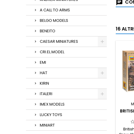
COM
A CALL TO ARMS
BELGO MODELS
16 ALT
BENEITO
CAESAR MINIATURES
CRI.EL.MODEL
EMI
HAT
KIRIN
ITALERI
IMEX MODELS
M
BRITI
LUCKY TOYS
MINIART
Briti