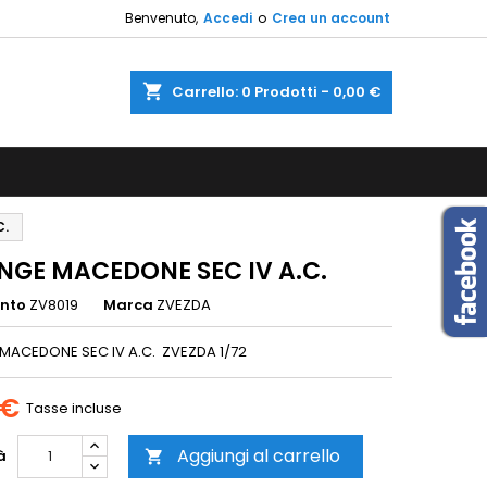
Benvenuto,
Accedi
o
Crea un account
×
×
×
shopping_cart
Carrello:
0
Prodotti - 0,00 €
sta
i
C.
i
NGE MACEDONE SEC IV A.C.
ento
ZV8019
Marca
ZVEZDA
MACEDONE SEC IV A.C. ZVEZDA 1/72
 €
Tasse incluse
Aggiungi al carrello
à
