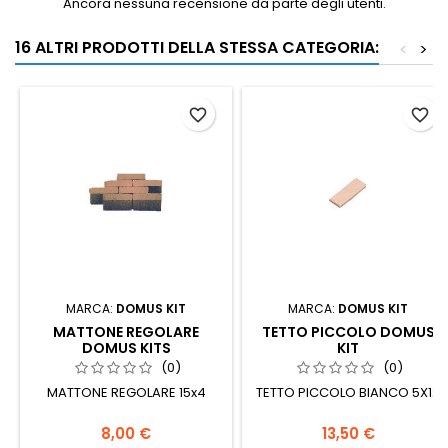
Ancora nessuna recensione da parte degli utenti.
16 ALTRI PRODOTTI DELLA STESSA CATEGORIA:
<
>
favorite_border
favorite_border
MARCA:
DOMUS KIT
MARCA:
DOMUS KIT
MATTONE REGOLARE
TETTO PICCOLO DOMUS
DOMUS KITS
KIT
(0)
(0)
MATTONE REGOLARE 15x4
TETTO PICCOLO BIANCO 5X12
8,00 €
13,50 €