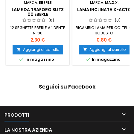
MARCA:
EBERLE
MARCA:
MA.X.X.
LAME DA TRAFORO BLITZ
LAMA INCLINATA X-ACTO
00 EBERLE
(0)
(0)
12 SEGHETTE EBERLE A 1 DENTE
RICAMBIO LAMA PER COLTELLO
N°00
ROBUSTO
2,30 €
0,80 €
Aggiungi al carrello
Aggiungi al carrello




In magazzino
In magazzino
Seguici su Facebook

PRODOTTI

LA NOSTRA AZIENDA