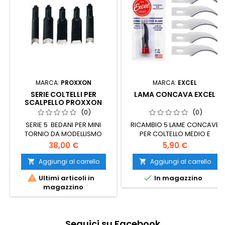
MARCA:
PROXXON
MARCA:
EXCEL
SERIE COLTELLI PER
LAMA CONCAVA EXCEL
SCALPELLO PROXXON
(0)
(0)
SERIE 5 BEDANI PER MINI
RICAMBIO 5 LAME CONCAVE
TORNIO DA MODELLISMO
PER COLTELLO MEDIO E
ROBUSTO
38,00 €
5,90 €
Aggiungi al carrello
Aggiungi al carrello




Ultimi articoli in
In magazzino
magazzino
Seguici su Facebook