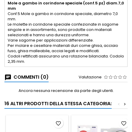
Mole a gambo in corindone speciale (conf.5 pz) diam.7,0
mm
Conf.5 Mole a gambo in corindone speciale, diametro 7,0
mm.
Le molette in corindone speciale confezionate in sagome
singole e in assortimento, sono prodotte con materiali
selezionati e hanno una durezza uniforme.
Varie sagome per applicazioni differenziate.
Per molare e cesellare materiali duri come ghisa, acciaio
fuso, ghisa malleabile, acciai legati e modificati.
Codoli rettificati assicurano una rotazione bilanciata. Codolo
2,35 mm.
COMMENTI (0)
Valutazione
Ancora nessuna recensione da parte degli utenti.
16 ALTRI PRODOTTI DELLA STESSA CATEGORIA:
<
>
favorite_border
favorite_border